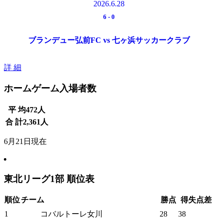
2026.6.28
6
-
0
ブランデュー弘前FC vs 七ヶ浜サッカークラブ
詳 細
ホームゲーム入場者数
平 均
472
人
合 計
2,361
人
6月21日現在
東北リーグ1部 順位表
順位
チーム
勝点
得失点差
1
コバルトーレ女川
28
38