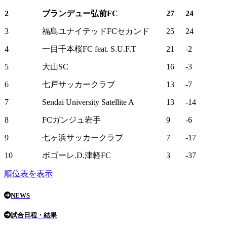
2
ブランデュー弘前FC
27
24
3
福島ユナイテッドFCセカンド
25
24
4
一目千本桜FC feat. S.U.F.T
21
-2
5
大山SC
16
-3
6
七戸サッカークラブ
13
-7
7
Sendai University Satellite A
13
-14
8
FCガンジュ岩手
9
-6
9
七ヶ浜サッカークラブ
7
-17
10
ボゴーレ.D.津軽FC
3
-37
順位表を表示
NEWS
試合日程・結果