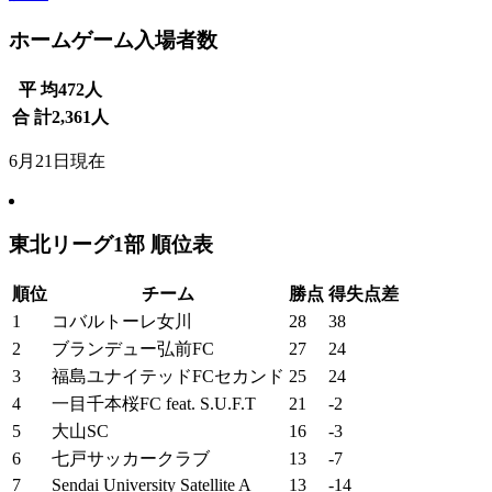
ホームゲーム入場者数
平 均
472
人
合 計
2,361
人
6月21日現在
東北リーグ1部 順位表
順位
チーム
勝点
得失点差
1
コバルトーレ女川
28
38
2
ブランデュー弘前FC
27
24
3
福島ユナイテッドFCセカンド
25
24
4
一目千本桜FC feat. S.U.F.T
21
-2
5
大山SC
16
-3
6
七戸サッカークラブ
13
-7
7
Sendai University Satellite A
13
-14