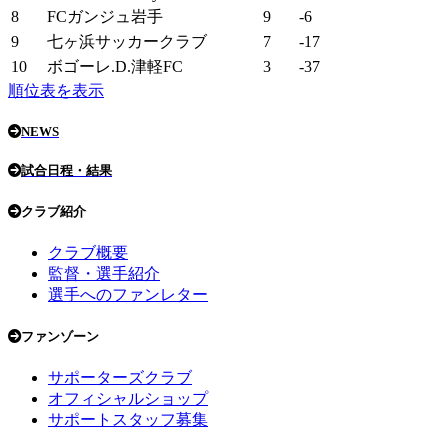
8
FCガンジュ岩手
9
-6
9
七ヶ浜サッカークラブ
7
-17
10
ボゴーレ.D.津軽FC
3
-37
順位表を表示
NEWS
試合日程・結果
クラブ紹介
クラブ概要
監督・選手紹介
選手へのファンレター
ファンゾーン
サポーターズクラブ
オフィシャルショップ
サポートスタッフ募集