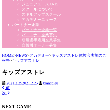
ジュニアユース U-15
スクールについて
スキルアップスクール
アカデミーニュース
パートナー企業
パートナー企業一覧
パートナー企業募集
所属選手雇用企業募集
自販機オーナー募集
HOME
>
NEWS
>
アカデミー
>
キッズアストレ体験会実施のご
報告
>
キッズアストレ
キッズアストレ
2021.2.25
2021.2.25
blancdieu
前
次
NEXT GAME