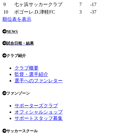
9
七ヶ浜サッカークラブ
7
-17
10
ボゴーレ.D.津軽FC
3
-37
順位表を表示
NEWS
試合日程・結果
クラブ紹介
クラブ概要
監督・選手紹介
選手へのファンレター
ファンゾーン
サポーターズクラブ
オフィシャルショップ
サポートスタッフ募集
サッカースクール