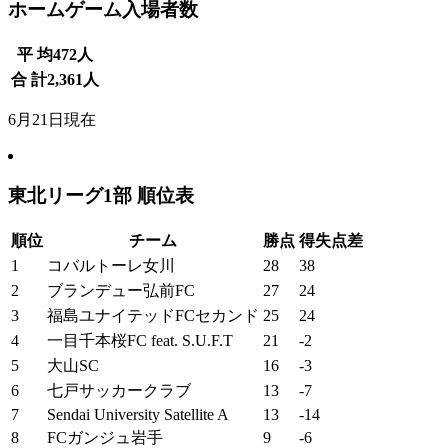
ホームゲーム入場者数
平 均
472
人
合 計
2,361
人
6月21日現在
東北リーグ1部 順位表
順位
チーム
勝点
得失点差
1
コバルトーレ女川
28
38
2
ブランデュー弘前FC
27
24
3
福島ユナイテッドFCセカンド
25
24
4
一目千本桜FC feat. S.U.F.T
21
-2
5
大山SC
16
-3
6
七戸サッカークラブ
13
-7
7
Sendai University Satellite A
13
-14
8
FCガンジュ岩手
9
-6