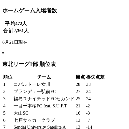
ホームゲーム入場者数
平 均
472
人
合 計
2,361
人
6月21日現在
東北リーグ1部 順位表
順位
チーム
勝点
得失点差
1
コバルトーレ女川
28
38
2
ブランデュー弘前FC
27
24
3
福島ユナイテッドFCセカンド
25
24
4
一目千本桜FC feat. S.U.F.T
21
-2
5
大山SC
16
-3
6
七戸サッカークラブ
13
-7
7
Sendai University Satellite A
13
-14