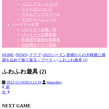
ジュニアユース U-15
スクールについて
スキルアップスクール
アカデミーニュース
パートナー企業
パートナー企業一覧
パートナー企業募集
所属選手雇用企業募集
自販機オーナー募集
HOME
>
NEWS
>
クラブ
>
2023シーズン皆様からの大桜援に感
謝を込めて振り返る～ブース～
>
ふわふわ遊具 (2)
ふわふわ遊具 (2)
2023.12.19
2023.12.19
blancdieu
前
次
NEXT GAME