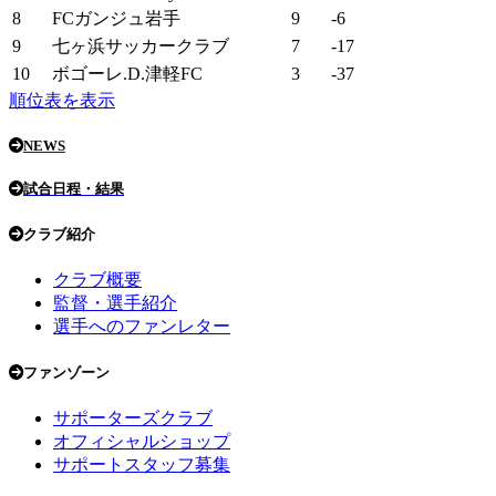
8
FCガンジュ岩手
9
-6
9
七ヶ浜サッカークラブ
7
-17
10
ボゴーレ.D.津軽FC
3
-37
順位表を表示
NEWS
試合日程・結果
クラブ紹介
クラブ概要
監督・選手紹介
選手へのファンレター
ファンゾーン
サポーターズクラブ
オフィシャルショップ
サポートスタッフ募集