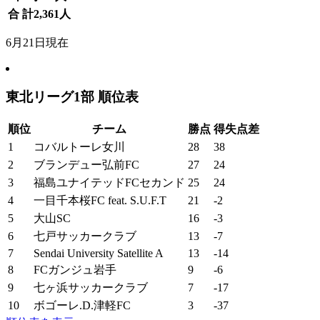
合 計
2,361
人
6月21日現在
東北リーグ1部 順位表
順位
チーム
勝点
得失点差
1
コバルトーレ女川
28
38
2
ブランデュー弘前FC
27
24
3
福島ユナイテッドFCセカンド
25
24
4
一目千本桜FC feat. S.U.F.T
21
-2
5
大山SC
16
-3
6
七戸サッカークラブ
13
-7
7
Sendai University Satellite A
13
-14
8
FCガンジュ岩手
9
-6
9
七ヶ浜サッカークラブ
7
-17
10
ボゴーレ.D.津軽FC
3
-37