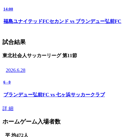
14:00
福島ユナイテッドFCセカンド vs ブランデュー弘前FC
試合結果
東北社会人サッカーリーグ 第11節
2026.6.28
6
-
0
ブランデュー弘前FC vs 七ヶ浜サッカークラブ
詳 細
ホームゲーム入場者数
平 均
472
人