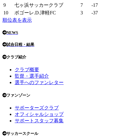
9
七ヶ浜サッカークラブ
7
-17
10
ボゴーレ.D.津軽FC
3
-37
順位表を表示
NEWS
試合日程・結果
クラブ紹介
クラブ概要
監督・選手紹介
選手へのファンレター
ファンゾーン
サポーターズクラブ
オフィシャルショップ
サポートスタッフ募集
サッカースクール