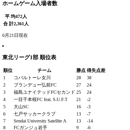
ホームゲーム入場者数
平 均
472
人
合 計
2,361
人
6月21日現在
東北リーグ1部 順位表
順位
チーム
勝点
得失点差
1
コバルトーレ女川
28
38
2
ブランデュー弘前FC
27
24
3
福島ユナイテッドFCセカンド
25
24
4
一目千本桜FC feat. S.U.F.T
21
-2
5
大山SC
16
-3
6
七戸サッカークラブ
13
-7
7
Sendai University Satellite A
13
-14
8
FCガンジュ岩手
9
-6