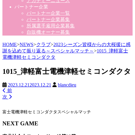
アカデミーニュース
パートナー企業
パートナー企業一覧
パートナー企業募集
所属選手雇用企業募集
自販機オーナー募集
HOME
>
NEWS
>
クラブ
>
2023シーズン皆様からの大桜援に感
謝を込めて振り返る～スペシャルマッチ～
>
1015_津軽富士
電機津軽セミコンダクタ
1015_津軽富士電機津軽セミコンダクタ
2023.12.21
2023.12.21
blancdieu
前
次
富士電機津軽セミコンダクタスペシャルマッチ
NEXT GAME