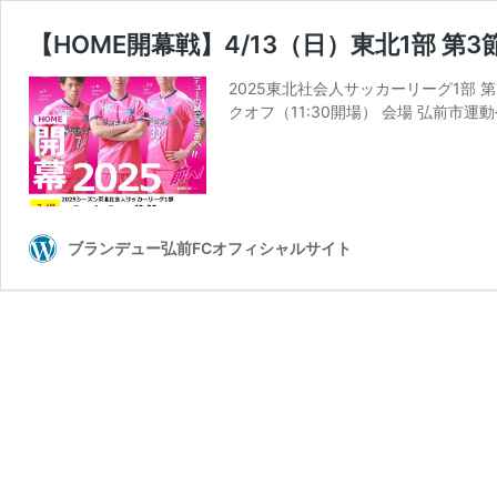
【HOME開幕戦】4/13（日）東北1部 第3節
2025東北社会人サッカーリーグ1部 第3節
クオフ（11:30開場） 会場 弘前市運
ブランデュー弘前FCオフィシャルサイト