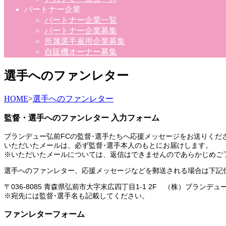
パートナー企業
パートナー企業一覧
パートナー企業募集
所属選手雇用企業募集
自販機オーナー募集
選手へのファンレター
HOME
>
選手へのファンレター
監督・選手へのファンレター 入力フォーム
ブランデュー弘前FCの監督･選手たちへ応援メッセージをお送りくだ
いただいたメールは、必ず監督･選手本人のもとにお届けします。
※いただいたメールについては、返信はできませんのであらかじめご
選手へのファンレター、応援メッセージなどを郵送される場合は下記
〒036-8085 青森県弘前市大字末広四丁目1-1 2F （株）ブランデ
※宛先には監督･選手名も記載してください。
ファンレターフォーム