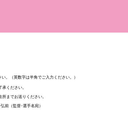
さい。（英数字は半角でご入力ください。）
了承ください。
住所までお送りください。
ュー弘前（監督･選手名宛）