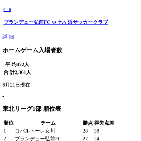
6
-
0
ブランデュー弘前FC vs 七ヶ浜サッカークラブ
詳 細
ホームゲーム入場者数
平 均
472
人
合 計
2,361
人
6月21日現在
東北リーグ1部 順位表
順位
チーム
勝点
得失点差
1
コバルトーレ女川
28
38
2
ブランデュー弘前FC
27
24