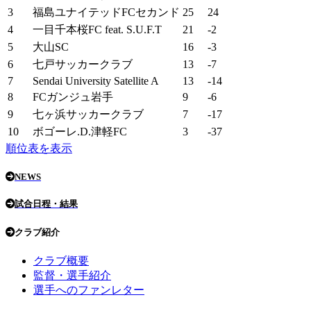
3
福島ユナイテッドFCセカンド
25
24
4
一目千本桜FC feat. S.U.F.T
21
-2
5
大山SC
16
-3
6
七戸サッカークラブ
13
-7
7
Sendai University Satellite A
13
-14
8
FCガンジュ岩手
9
-6
9
七ヶ浜サッカークラブ
7
-17
10
ボゴーレ.D.津軽FC
3
-37
順位表を表示
NEWS
試合日程・結果
クラブ紹介
クラブ概要
監督・選手紹介
選手へのファンレター