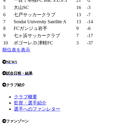
4
一目千本桜FC feat. S.U.F.T
21
-2
5
大山SC
16
-3
6
七戸サッカークラブ
13
-7
7
Sendai University Satellite A
13
-14
8
FCガンジュ岩手
9
-6
9
七ヶ浜サッカークラブ
7
-17
10
ボゴーレ.D.津軽FC
3
-37
順位表を表示
NEWS
試合日程・結果
クラブ紹介
クラブ概要
監督・選手紹介
選手へのファンレター
ファンゾーン