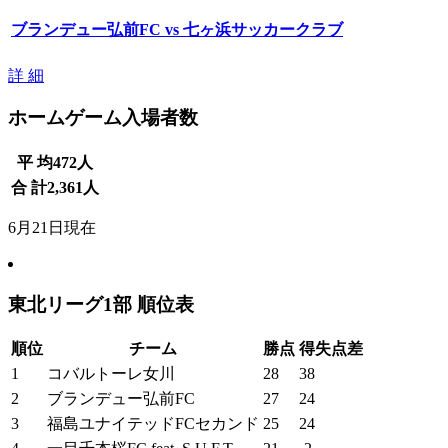
ブランデュー弘前FC vs 七ヶ浜サッカークラブ
詳 細
ホームゲーム入場者数
平 均
472
人
合 計
2,361
人
6月21日現在
東北リーグ1部 順位表
順位
チーム
勝点
得失点差
1
コバルトーレ女川
28
38
2
ブランデュー弘前FC
27
24
3
福島ユナイテッドFCセカンド
25
24