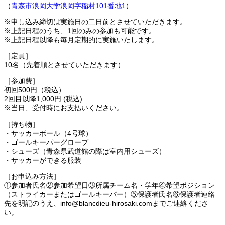
（
青森市浪岡大学浪岡字稲村101番地1
）
※申し込み締切は実施日の二日前とさせていただきます。
※上記日程のうち、1回のみの参加も可能です。
※上記日程以降も毎月定期的に実施いたします。
［定員］
10名（先着順とさせていただきます）
［参加費］
初回500円（税込）
2回目以降1,000円 (税込)
※当日、受付時にお支払いください。
［持ち物］
・サッカーボール（4号球）
・ゴールキーパーグローブ
・シューズ（青森県武道館の際は室内用シューズ）
・サッカーができる服装
［お申込み方法］
①参加者氏名②参加希望日③所属チーム名・学年④希望ポジション
（ストライカーまたはゴールキーパー）⑤保護者氏名⑥保護者連絡
先を明記のうえ、info@blancdieu-hirosaki.comまでご連絡くださ
い。