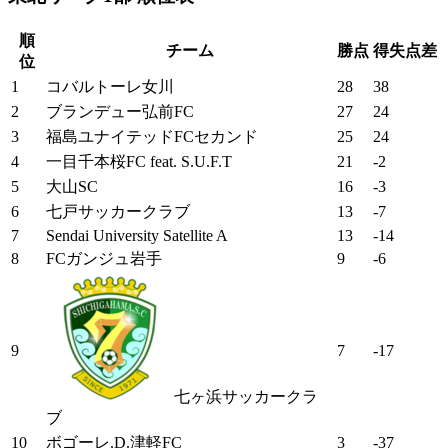
順
チーム
勝点
得失点差
位
1
コバルトーレ女川
28
38
2
ブランデュー弘前FC
27
24
3
福島ユナイテッドFCセカンド
25
24
4
一目千本桜FC feat. S.U.F.T
21
-2
5
大山SC
16
-3
6
七戸サッカークラブ
13
-7
7
Sendai University Satellite A
13
-14
8
FCガンジュ岩手
9
-6
9
7
-17
七ヶ浜サッカークラ
ブ
10
ボゴーレ.D.津軽FC
3
-37