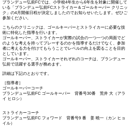
ブランデュー弘前FCでは、小学校4年生から6年生を対象に開催して
いる「ブランデュー弘前FCストライカー＆ゴールキーパー クリニッ
ク」の4月開催日程が決定しましたのでお知らせいたします。ぜひご
参加ください。
こちらのクリニックは、ゴールキーパーとストライカーに必要な技
術に特化した指導を行います。
ゴールキーパー、ストライカーが実際の試合の一つ一つの局面でど
のような考えを持ってプレーするのかを指導するだけでなく、参加
者に考える力を付けてもらうことでレベルの向上を図ることを目的
としています。
ゴールキーパー、ストライカーそれぞれのコーチは、ブランデュー
弘前で活躍する選手が務めます。
詳細は下記のとおりです。
［指導者］
ゴールキーパーコーチ
ブランデュー弘前FC ゴールキーパー 背番号30番 荒井 大（アラ
イ ヒロシ）
ストライカーコーチ
ブランデュー弘前FC フォワード 背番号9 番 姜 曉一（カン ヒョ
イル）