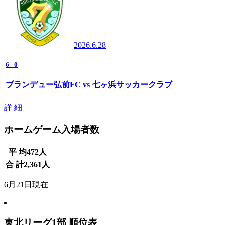
2026.6.28
6
-
0
ブランデュー弘前FC vs 七ヶ浜サッカークラブ
詳 細
ホームゲーム入場者数
平 均
472
人
合 計
2,361
人
6月21日現在
東北リーグ1部 順位表