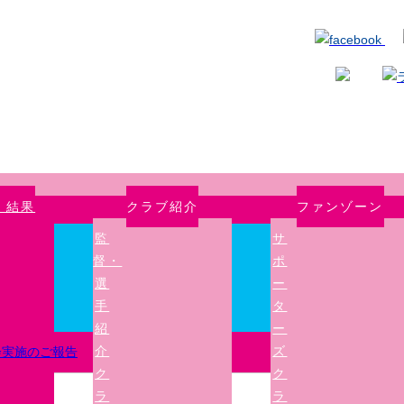
・結果
クラブ紹介
ファンゾーン
監
サ
督・
ポ
選
ー
手
タ
紹
ー
介
ズ
会実施のご報告
ク
ク
ラ
ラ