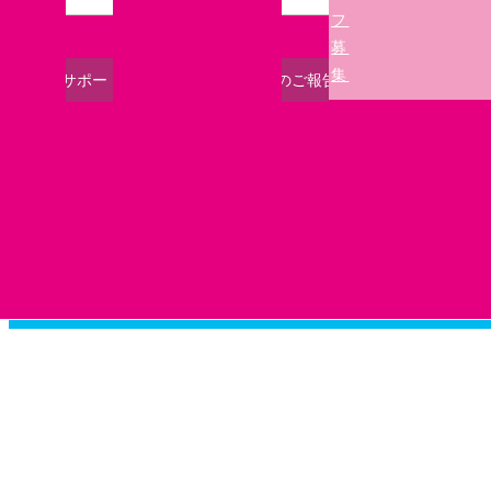
フ
募
集
17シーズン サポートスタッフ慰労会」開催のご報告