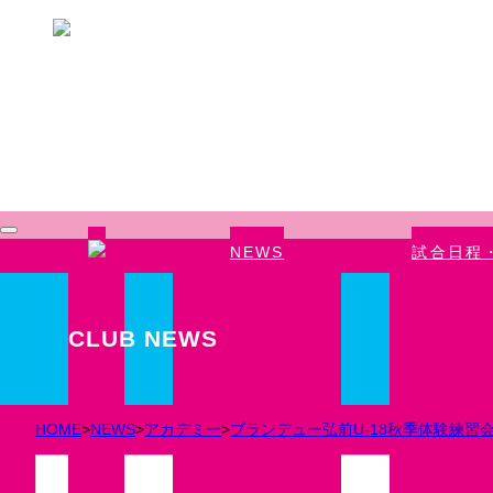
Skip to main content
NEWS
試合日程
CLUB NEWS
HOME
>
NEWS
>
アカデミー
>
ブランデュー弘前U-18秋季体験練習