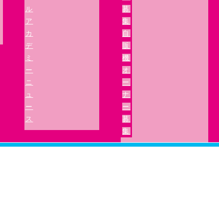
ル
募
ア
集
カ
自
デ
販
ミ
機
ー
オ
ニ
ー
ュ
ナ
ー
ー
ス
募
集