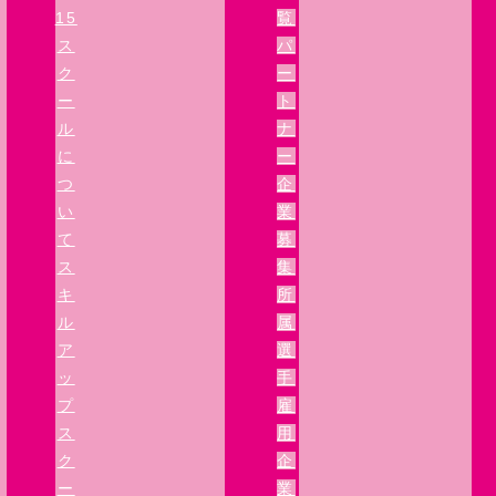
15
覧
ス
パ
ク
ー
ー
ト
ル
ナ
に
ー
つ
企
い
業
て
募
ス
集
キ
所
ル
属
ア
選
ッ
手
プ
雇
ス
用
ク
企
ー
業