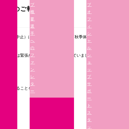
ブ
ブ
会実施のご報告
概
オ
要
フ
選
ィ
手
シ
日は積雪のため中止）に現中学3年生を対象に「秋季体験練
へ
ャ
の
ル
フ
シ
く、初めは緊張からかプレーが固くなっていました
ァ
ョ
ました。
ン
ッ
レ
プ
タ
サ
共に戦えることを願っています！！
ー
ポ
ー
ト
ス
タ
ッ