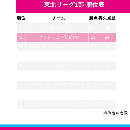
東北リーグ1部 順位表
順位
チーム
勝点
得失点差
1
コバルトーレ女川
28
38
2
ブランデュー弘前FC
27
24
3
福島ユナイテッドFCセカンド
25
24
4
一目千本桜FC feat. S.U.F.T
21
-2
5
大山SC
16
-3
6
七戸サッカークラブ
13
-7
7
Sendai University Satellite A
13
-14
8
FCガンジュ岩手
9
-6
9
七ヶ浜サッカークラブ
7
-17
順位表を表示
10
ボゴーレ.D.津軽FC
3
-37