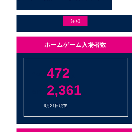
詳 細
ホームゲーム入場者数
472
平 均
人
2,361
合 計
人
6月21日現在