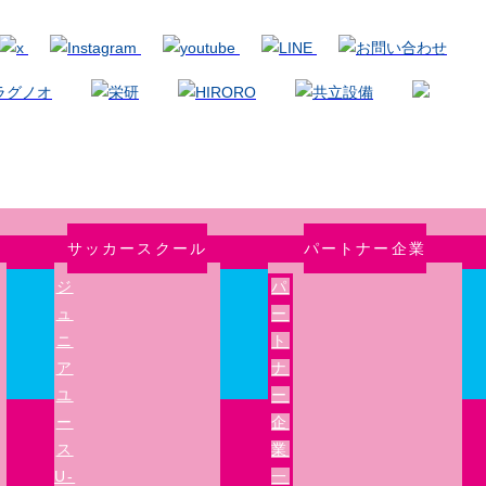
サッカースクール
パートナー企業
ジ
パ
ュ
ー
ニ
ト
ア
ナ
ユ
ー
ー
企
ス
業
U-
一