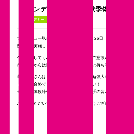
ブランデュー弘前U-18秋季体験練習
2017.12.8
アカデミー
ブランデュー弘前U-18では、11月23日、26日（11月19
習会」を実施しました！
今回参加してくれた選手達は、一生懸命で意欲がある選手が多
が、途中からは慣れてきて選手それぞれの持ち味を発揮してい
選手の皆さんは、これからいよいよ受験勉強大詰めです！
志望校に合格できるよう頑張ってください！
そして、体験練習会に参加してくれた選手の皆さんと来春から
ご参加いただいた選手の皆さんありがとうございました。