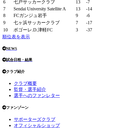
6
七戸サッカークラブ
13
-7
7
Sendai University Satellite A
13
-14
8
FCガンジュ岩手
9
-6
9
七ヶ浜サッカークラブ
7
-17
10
ボゴーレ.D.津軽FC
3
-37
順位表を表示
NEWS
試合日程・結果
クラブ紹介
クラブ概要
監督・選手紹介
選手へのファンレター
ファンゾーン
サポーターズクラブ
オフィシャルショップ