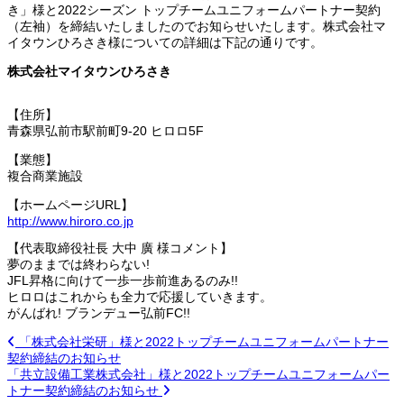
き」様と2022シーズン トップチームユニフォームパートナー契約
（左袖）を締結いたしましたのでお知らせいたします。株式会社マ
イタウンひろさき様についての詳細は下記の通りです。
株式会社マイタウンひろさき
【住所】
青森県弘前市駅前町9-20 ヒロロ5F
【業態】
複合商業施設
【ホームページURL】
http://www.hiroro.co.jp
【代表取締役社長 大中 廣 様コメント】
夢のままでは終わらない!
JFL昇格に向けて一歩一歩前進あるのみ!!
ヒロロはこれからも全力で応援していきます。
がんばれ! ブランデュー弘前FC!!
「株式会社栄研」様と2022トップチームユニフォームパートナー
契約締結のお知らせ
「共立設備工業株式会社」様と2022トップチームユニフォームパー
トナー契約締結のお知らせ