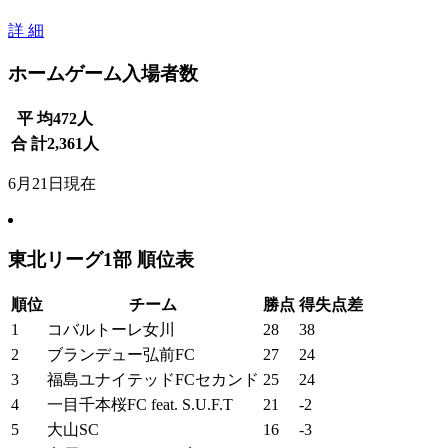
詳 細
ホームゲーム入場者数
平 均
472
人
合 計
2,361
人
6月21日現在
東北リーグ1部 順位表
順位
チーム
勝点
得失点差
1
コバルトーレ女川
28
38
2
ブランデュー弘前FC
27
24
3
福島ユナイテッドFCセカンド
25
24
4
一目千本桜FC feat. S.U.F.T
21
-2
5
大山SC
16
-3