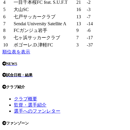
4
一目千本桜FC feat. S.U.F.T
21
-2
5
大山SC
16
-3
6
七戸サッカークラブ
13
-7
7
Sendai University Satellite A
13
-14
8
FCガンジュ岩手
9
-6
9
七ヶ浜サッカークラブ
7
-17
10
ボゴーレ.D.津軽FC
3
-37
順位表を表示
NEWS
試合日程・結果
クラブ紹介
クラブ概要
監督・選手紹介
選手へのファンレター
ファンゾーン