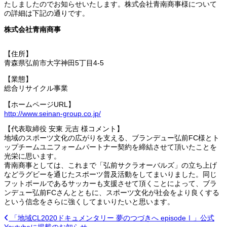
たしましたのでお知らせいたします。株式会社青南商事様について
の詳細は下記の通りです。
株式会社青南商事
【住所】
青森県弘前市大字神田5丁目4-5
【業態】
総合リサイクル事業
【ホームページURL】
http://www.seinan-group.co.jp/
【代表取締役 安東 元吉 様コメント】
地域のスポーツ文化の広がりを支える、ブランデュー弘前FC様とト
ップチームユニフォームパートナー契約を締結させて頂いたことを
光栄に思います。
青南商事としては、これまで「弘前サクラオーバルズ」の立ち上げ
などラグビーを通じたスポーツ普及活動をしてまいりました。同じ
フットボールであるサッカーも支援させて頂くことによって、ブラ
ンデュー弘前FCさんとともに、スポーツ文化が社会をより良くする
という信念をさらに強くしてまいりたいと思います。
「地域CL2020ドキュメンタリー 夢のつづきへ episodeⅠ」公式
Youtubeに掲載のお知らせ