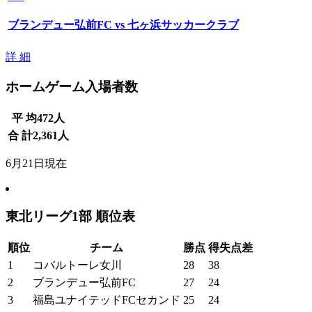
ブランデュー弘前FC vs 七ヶ浜サッカークラブ
詳 細
ホームゲーム入場者数
平 均
472
人
合 計
2,361
人
6月21日現在
東北リーグ1部 順位表
順位
チーム
勝点
得失点差
1
コバルトーレ女川
28
38
2
ブランデュー弘前FC
27
24
3
福島ユナイテッドFCセカンド
25
24