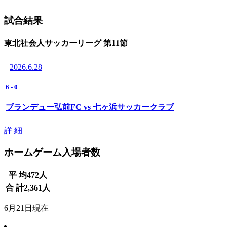
試合結果
東北社会人サッカーリーグ 第11節
2026.6.28
6
-
0
ブランデュー弘前FC vs 七ヶ浜サッカークラブ
詳 細
ホームゲーム入場者数
平 均
472
人
合 計
2,361
人
6月21日現在