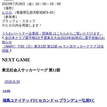
2023年7月28日（金）16：00～18：00
［場所］
ヒロロ
（青森県弘前市駅前町9-20）
［参加者］
ブラッフェ・スタッフ
※ヒロロ内を周遊します！
うちわパートナー企業様・団体様 はこちらからご覧いただけます。
全日本クラブ選手権2次予選東北大会2023年始球式に選手登板のお
知らせ
［AWAY］7/30（日）東北1部 第12節 vs 七ヶ浜サッカークラブ 試合
情報
NEXT GAME
東北社会人サッカーリーグ 第12節
2026.8.30
14:00
福島ユナイテッドFCセカンド vs ブランデュー弘前FC