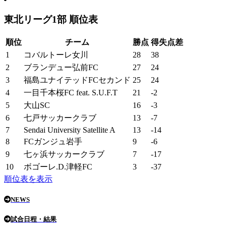
東北リーグ1部 順位表
順位
チーム
勝点
得失点差
1
コバルトーレ女川
28
38
2
ブランデュー弘前FC
27
24
3
福島ユナイテッドFCセカンド
25
24
4
一目千本桜FC feat. S.U.F.T
21
-2
5
大山SC
16
-3
6
七戸サッカークラブ
13
-7
7
Sendai University Satellite A
13
-14
8
FCガンジュ岩手
9
-6
9
七ヶ浜サッカークラブ
7
-17
10
ボゴーレ.D.津軽FC
3
-37
順位表を表示
NEWS
試合日程・結果