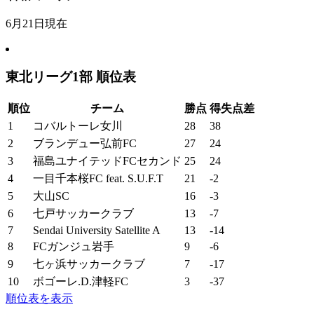
6月21日現在
東北リーグ1部 順位表
順位
チーム
勝点
得失点差
1
コバルトーレ女川
28
38
2
ブランデュー弘前FC
27
24
3
福島ユナイテッドFCセカンド
25
24
4
一目千本桜FC feat. S.U.F.T
21
-2
5
大山SC
16
-3
6
七戸サッカークラブ
13
-7
7
Sendai University Satellite A
13
-14
8
FCガンジュ岩手
9
-6
9
七ヶ浜サッカークラブ
7
-17
10
ボゴーレ.D.津軽FC
3
-37
順位表を表示