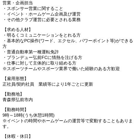
営業・企画担当
・スポンサー営業に関すること
・イベント・ホームゲーム企画及び運営
・その他クラブ運営に必要とされる業務
【求める人材】
・明るくコミュニケーションをとれる方
・基本的なPC操作(ワード、エクセル、パワーポイント等)ができる
方
・普通自動車第一種運転免許
・ブランデュー弘前FCに情熱を注げる方
・仕事に対して主体的に取り組める方
※スポーツチームやスポーツ業界で働いた経験のある方歓迎
【雇用形態】
正社員/契約社員 業績等により1年ごとに更新
【勤務地】
青森県弘前市内
【勤務時間】
9時～18時(うち休憩1時間)
※イベントの時間やホームゲームの運営等で変動することもありま
す。
【休暇・休日】