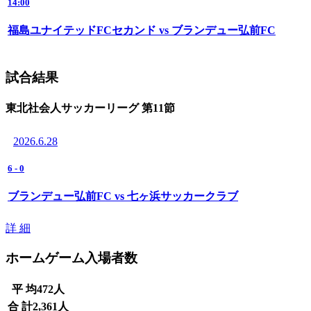
14:00
福島ユナイテッドFCセカンド vs ブランデュー弘前FC
試合結果
東北社会人サッカーリーグ 第11節
2026.6.28
6
-
0
ブランデュー弘前FC vs 七ヶ浜サッカークラブ
詳 細
ホームゲーム入場者数
平 均
472
人
合 計
2,361
人