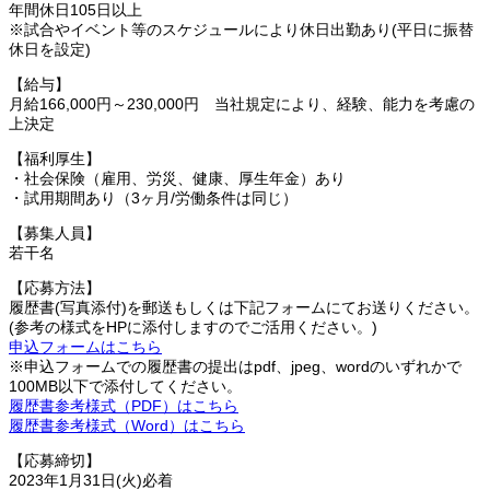
年間休日105日以上
※試合やイベント等のスケジュールにより休日出勤あり(平日に振替
休日を設定)
【給与】
月給166,000円～230,000円 当社規定により、経験、能力を考慮の
上決定
【福利厚生】
・社会保険（雇用、労災、健康、厚生年金）あり
・試用期間あり（3ヶ月/労働条件は同じ）
【募集人員】
若干名
【応募方法】
履歴書(写真添付)を郵送もしくは下記フォームにてお送りください。
(参考の様式をHPに添付しますのでご活用ください。)
申込フォームはこちら
※申込フォームでの履歴書の提出はpdf、jpeg、wordのいずれかで
100MB以下で添付してください。
履歴書参考様式（PDF）はこちら
履歴書参考様式（Word）はこちら
【応募締切】
2023年1月31日(火)必着