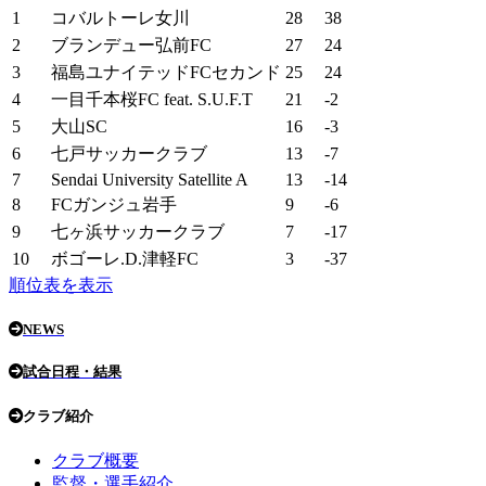
1
コバルトーレ女川
28
38
2
ブランデュー弘前FC
27
24
3
福島ユナイテッドFCセカンド
25
24
4
一目千本桜FC feat. S.U.F.T
21
-2
5
大山SC
16
-3
6
七戸サッカークラブ
13
-7
7
Sendai University Satellite A
13
-14
8
FCガンジュ岩手
9
-6
9
七ヶ浜サッカークラブ
7
-17
10
ボゴーレ.D.津軽FC
3
-37
順位表を表示
NEWS
試合日程・結果
クラブ紹介
クラブ概要
監督・選手紹介