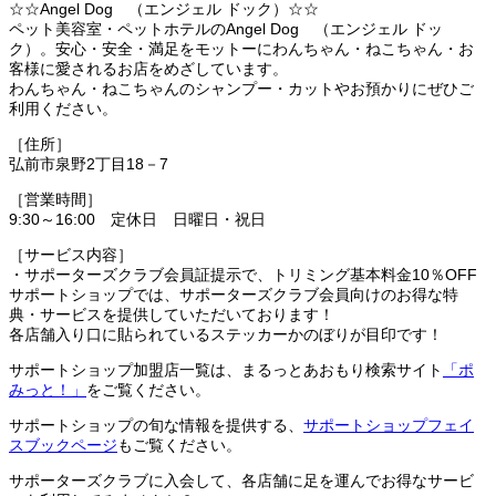
☆☆Angel Dog （エンジェル ドック）☆☆
ペット美容室・ペットホテルのAngel Dog （エンジェル ドッ
ク）。安心・安全・満足をモットーにわんちゃん・ねこちゃん・お
客様に愛されるお店をめざしています。
わんちゃん・ねこちゃんのシャンプー・カットやお預かりにぜひご
利用ください。
［住所］
弘前市泉野2丁目18－7
［営業時間］
9:30～16:00 定休日 日曜日・祝日
［サービス内容］
・サポーターズクラブ会員証提示で、トリミング基本料金10％OFF
サポートショップでは、サポーターズクラブ会員向けのお得な特
典・サービスを提供していただいております！
各店舗入り口に貼られているステッカーかのぼりが目印です！
サポートショップ加盟店一覧は、まるっとあおもり検索サイト
「ポ
みっと！」
をご覧ください。
サポートショップの旬な情報を提供する、
サポートショップフェイ
スブックページ
もご覧ください。
サポーターズクラブに入会して、各店舗に足を運んでお得なサービ