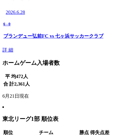
2026.6.28
6
-
0
ブランデュー弘前FC vs 七ヶ浜サッカークラブ
詳 細
ホームゲーム入場者数
平 均
472
人
合 計
2,361
人
6月21日現在
東北リーグ1部 順位表
順位
チーム
勝点
得失点差