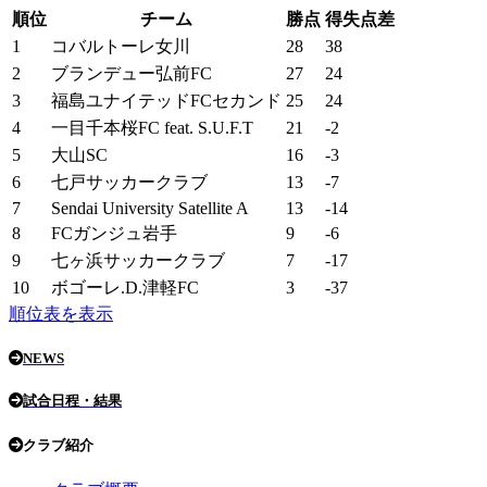
順位
チーム
勝点
得失点差
1
コバルトーレ女川
28
38
2
ブランデュー弘前FC
27
24
3
福島ユナイテッドFCセカンド
25
24
4
一目千本桜FC feat. S.U.F.T
21
-2
5
大山SC
16
-3
6
七戸サッカークラブ
13
-7
7
Sendai University Satellite A
13
-14
8
FCガンジュ岩手
9
-6
9
七ヶ浜サッカークラブ
7
-17
10
ボゴーレ.D.津軽FC
3
-37
順位表を表示
NEWS
試合日程・結果
クラブ紹介