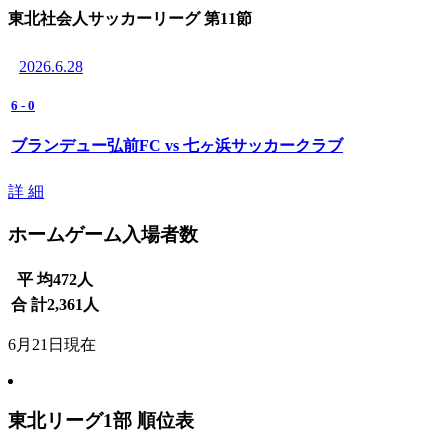
東北社会人サッカーリーグ 第11節
2026.6.28
6
-
0
ブランデュー弘前FC vs 七ヶ浜サッカークラブ
詳 細
ホームゲーム入場者数
平 均
472
人
合 計
2,361
人
6月21日現在
東北リーグ1部 順位表