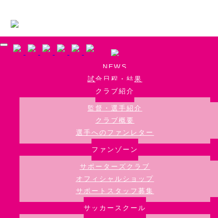
Skip to main content
NEWS
試合日程・結果
クラブ紹介
監督・選手紹介
クラブ概要
選手へのファンレター
ファンゾーン
サポーターズクラブ
オフィシャルショップ
サポートスタッフ募集
サッカースクール