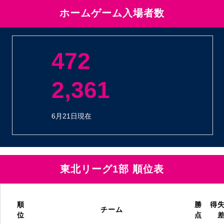
ホームゲーム入場者数
472
平 均
人
2,361
合 計
人
6月21日現在
東北リーグ1部 順位表
順
勝
得
チーム
位
点