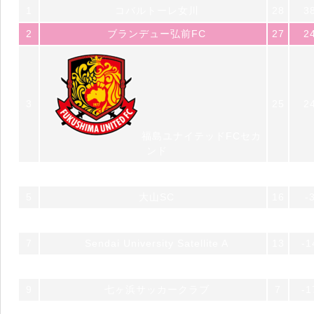
1
コバルトーレ女川
28
3
2
ブランデュー弘前FC
27
2
3
25
2
福島ユナイテッドFCセカ
ンド
4
一目千本桜FC feat. S.U.F.T
21
-
5
大山SC
16
-
6
七戸サッカークラブ
13
-
7
Sendai University Satellite A
13
-1
8
FCガンジュ岩手
9
-
9
七ヶ浜サッカークラブ
7
-1
10
ボゴーレ.D.津軽FC
3
-3