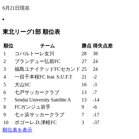
6月21日現在
東北リーグ1部 順位表
順位
チーム
勝点
得失点差
1
コバルトーレ女川
28
38
2
ブランデュー弘前FC
27
24
3
福島ユナイテッドFCセカンド
25
24
4
一目千本桜FC feat. S.U.F.T
21
-2
5
大山SC
16
-3
6
七戸サッカークラブ
13
-7
7
Sendai University Satellite A
13
-14
8
FCガンジュ岩手
9
-6
9
七ヶ浜サッカークラブ
7
-17
10
ボゴーレ.D.津軽FC
3
-37
順位表を表示