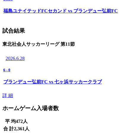
福島ユナイテッドFCセカンド vs ブランデュー弘前FC
試合結果
東北社会人サッカーリーグ 第11節
2026.6.28
6
-
0
ブランデュー弘前FC vs 七ヶ浜サッカークラブ
詳 細
ホームゲーム入場者数
平 均
472
人
合 計
2,361
人