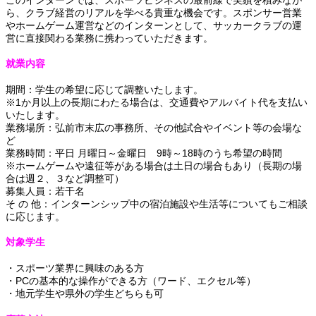
ら、クラブ経営のリアルを学べる貴重な機会です。スポンサー営業
やホームゲーム運営などのインターンとして、サッカークラブの運
営に直接関わる業務に携わっていただきます。
就業内容
期間：学生の希望に応じて調整いたします。
※1か月以上の長期にわたる場合は、交通費やアルバイト代を支払い
いたします。
業務場所：弘前市末広の事務所、その他試合やイベント等の会場な
ど
業務時間：
平日 月曜日～金曜日 9時～18時のうち希望の時間
※ホームゲームや遠征等がある場合は土日の場合もあり（長期の場
合は週２、３など調整可）
募集人員：若干名
そ の 他：インターンシップ中の宿泊施設や生活等についてもご相談
に応じます。
対象学生
・スポーツ業界に興味のある方
・PCの基本的な操作ができる方（ワード、エクセル等）
・地元学生や県外の学生どちらも可