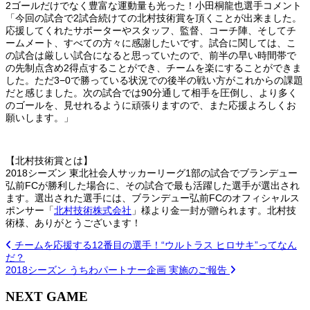
2ゴールだけでなく豊富な運動量も光った！小田桐龍也選手コメント
「今回の試合で2試合続けての北村技術賞を頂くことが出来ました。
応援してくれたサポーターやスタッフ、監督、コーチ陣、そしてチ
ームメート、すべての方々に感謝したいです。試合に関しては、こ
の試合は厳しい試合になると思っていたので、前半の早い時間帯で
の先制点含め2得点することができ、チームを楽にすることができま
した。ただ3−0で勝っている状況での後半の戦い方がこれからの課題
だと感じました。次の試合では90分通して相手を圧倒し、より多く
のゴールを、見せれるように頑張りますので、また応援よろしくお
願いします。」
【北村技術賞とは】
2018シーズン 東北社会人サッカーリーグ1部の試合でブランデュー
弘前FCが勝利した場合に、その試合で最も活躍した選手が選出され
ます。選出された選手には、ブランデュー弘前FCのオフィシャルス
ポンサー「
北村技術株式会社
」様より金一封が贈られます。北村技
術様、ありがとうございます！
チームを応援する12番目の選手！“ウルトラス ヒロサキ”ってなん
だ？
2018シーズン うちわパートナー企画 実施のご報告
NEXT GAME