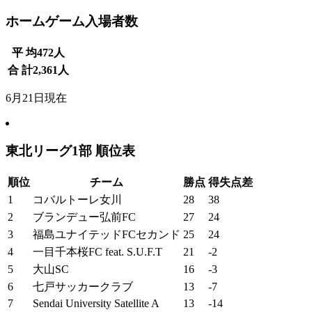
ホームゲーム入場者数
平 均
472
人
合 計
2,361
人
6月21日現在
東北リーグ1部 順位表
順位
チーム
勝点
得失点差
1
コバルトーレ女川
28
38
2
ブランデュー弘前FC
27
24
3
福島ユナイテッドFCセカンド
25
24
4
一目千本桜FC feat. S.U.F.T
21
-2
5
大山SC
16
-3
6
七戸サッカークラブ
13
-7
7
Sendai University Satellite A
13
-14