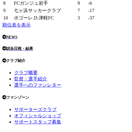
8
FCガンジュ岩手
9
-6
9
七ヶ浜サッカークラブ
7
-17
10
ボゴーレ.D.津軽FC
3
-37
順位表を表示
NEWS
試合日程・結果
クラブ紹介
クラブ概要
監督・選手紹介
選手へのファンレター
ファンゾーン
サポーターズクラブ
オフィシャルショップ
サポートスタッフ募集