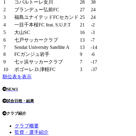
1
コバルトーレ女川
28
38
2
ブランデュー弘前FC
27
24
3
福島ユナイテッドFCセカンド
25
24
4
一目千本桜FC feat. S.U.F.T
21
-2
5
大山SC
16
-3
6
七戸サッカークラブ
13
-7
7
Sendai University Satellite A
13
-14
8
FCガンジュ岩手
9
-6
9
七ヶ浜サッカークラブ
7
-17
10
ボゴーレ.D.津軽FC
3
-37
順位表を表示
NEWS
試合日程・結果
クラブ紹介
クラブ概要
監督・選手紹介