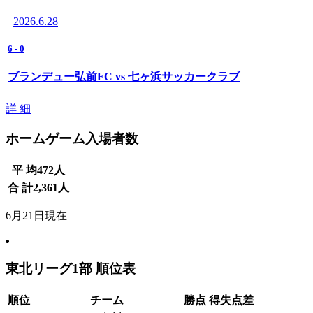
2026.6.28
6
-
0
ブランデュー弘前FC vs 七ヶ浜サッカークラブ
詳 細
ホームゲーム入場者数
平 均
472
人
合 計
2,361
人
6月21日現在
東北リーグ1部 順位表
順位
チーム
勝点
得失点差