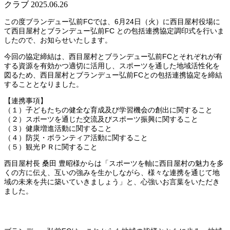
クラブ
2025.06.26
この度ブランデュー弘前FCでは、6月24日（火）に西目屋村役場に
て西目屋村とブランデュー弘前FC との包括連携協定調印式を行いま
したので、お知らせいたします。
今回の協定締結は、西目屋村とブランデュー弘前FCとそれぞれが有
する資源を有効かつ適切に活用し、スポーツを通した地域活性化を
図るため、西目屋村とブランデュー弘前FCとの包括連携協定を締結
することとなりました。
【連携事項】
（１）子どもたちの健全な育成及び学習機会の創出に関すること
（２）スポーツを通じた交流及びスポーツ振興に関すること
（３）健康増進活動に関すること
（４）防災・ボランティア活動に関すること
（５）観光ＰＲに関すること
西目屋村長 桑田 豊昭様からは「スポーツを軸に西目屋村の魅力を多
くの方に伝え、互いの強みを生かしながら、様々な連携を通じて地
域の未来を共に築いていきましょう」と、心強いお言葉をいただき
ました。