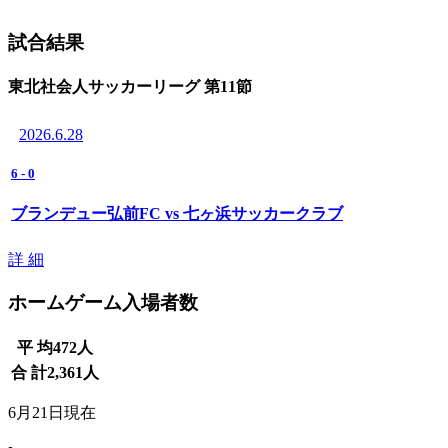
試合結果
東北社会人サッカーリーグ 第11節
2026.6.28
6
-
0
ブランデュー弘前FC vs 七ヶ浜サッカークラブ
詳 細
ホームゲーム入場者数
平 均
472
人
合 計
2,361
人
6月21日現在