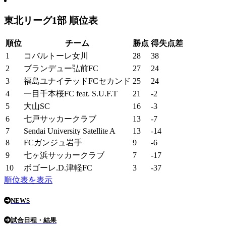
東北リーグ1部 順位表
順位
チーム
勝点
得失点差
1
コバルトーレ女川
28
38
2
ブランデュー弘前FC
27
24
3
福島ユナイテッドFCセカンド
25
24
4
一目千本桜FC feat. S.U.F.T
21
-2
5
大山SC
16
-3
6
七戸サッカークラブ
13
-7
7
Sendai University Satellite A
13
-14
8
FCガンジュ岩手
9
-6
9
七ヶ浜サッカークラブ
7
-17
10
ボゴーレ.D.津軽FC
3
-37
順位表を表示
NEWS
試合日程・結果