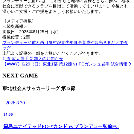
ブランデュー弘前FCは、これからも地域の皆様とともに歩み、地域
社会に貢献できるクラブを目指して活動してまいります。今後とも
温かいご支援・ご声援をよろしくお願いいたします。
［メディア掲載］
＜陸奥新報＞
掲載日：2025年6月25日（水）
掲載位置：2面
ブランデュー弘前と西目屋村が青少年健全育成や観光ＰＲなどでタ
ッグ
上記より記事の一部をご覧いただくことができます。
原 涼太選手 新加入のお知らせ
【AWAY】6/29（日）東北1部 第12節 vs FCガンジュ岩手 試合情報
NEXT GAME
東北社会人サッカーリーグ 第12節
2026.8.30
14:00
福島ユナイテッドFCセカンド vs ブランデュー弘前FC