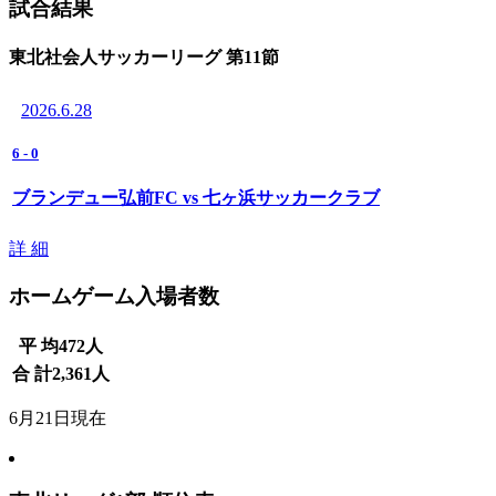
試合結果
東北社会人サッカーリーグ 第11節
2026.6.28
6
-
0
ブランデュー弘前FC vs 七ヶ浜サッカークラブ
詳 細
ホームゲーム入場者数
平 均
472
人
合 計
2,361
人
6月21日現在