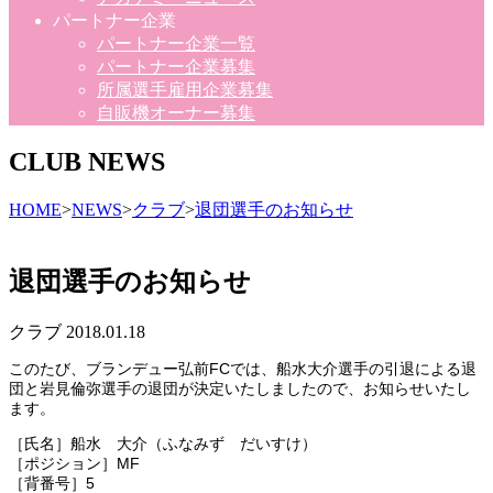
パートナー企業
パートナー企業一覧
パートナー企業募集
所属選手雇用企業募集
自販機オーナー募集
CLUB NEWS
HOME
>
NEWS
>
クラブ
>
退団選手のお知らせ
退団選手のお知らせ
クラブ
2018.01.18
このたび、ブランデュー弘前FCでは、船水大介選手の引退による退
団と岩見倫弥選手の退団が決定いたしましたので、お知らせいたし
ます。
［氏名］船水 大介（ふなみず だいすけ）
［ポジション］MF
［背番号］5