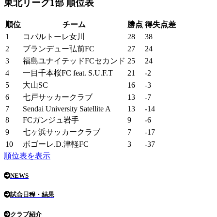
東北リーグ1部 順位表
順位
チーム
勝点
得失点差
1
コバルトーレ女川
28
38
2
ブランデュー弘前FC
27
24
3
福島ユナイテッドFCセカンド
25
24
4
一目千本桜FC feat. S.U.F.T
21
-2
5
大山SC
16
-3
6
七戸サッカークラブ
13
-7
7
Sendai University Satellite A
13
-14
8
FCガンジュ岩手
9
-6
9
七ヶ浜サッカークラブ
7
-17
10
ボゴーレ.D.津軽FC
3
-37
順位表を表示
NEWS
試合日程・結果
クラブ紹介