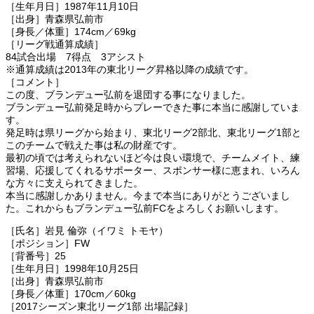
［生年月日］1987年11月10日
［出身］青森県弘前市
［身長／体重］174cm／69kg
［リーグ戦通算成績］
84試合出場 7得点 3アシスト
※通算成績は2013年の東北リーグ昇格以降の成績です。
［コメント］
この度、ブランデュー弘前を退団する事になりました。
ブランデュー弘前発足時からプレーできた事に本当に感謝していま
す。
発足時は県リーグから始まり、東北リーグ2部北、東北リーグ1部と
このチームで戦えた事は私の財産です。
最初の頃では考えられないほど今は良い環境で、チームメイト、練
習場、応援してくれるサポーター、スポンサー様に恵まれ、いろん
な方々に支えられてきました。
本当に感謝しかありません。今まで本当にありがとうございまし
た。これからもブランデュー弘前FCをよろしくお願いします。
［氏名］岩見 倫弥（イワミ トモヤ）
［ポジション］FW
［背番号］25
［生年月日］1998年10月25日
［出身］青森県弘前市
［身長／体重］170cm／60kg
［2017シーズン東北リーグ1部 出場記録］