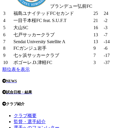
ブランデュー弘前FC
3
福島ユナイテッドFCセカンド
25
24
4
一目千本桜FC feat. S.U.F.T
21
-2
5
大山SC
16
-3
6
七戸サッカークラブ
13
-7
7
Sendai University Satellite A
13
-14
8
FCガンジュ岩手
9
-6
9
七ヶ浜サッカークラブ
7
-17
10
ボゴーレ.D.津軽FC
3
-37
順位表を表示
NEWS
試合日程・結果
クラブ紹介
クラブ概要
監督・選手紹介
選手へのファンレター