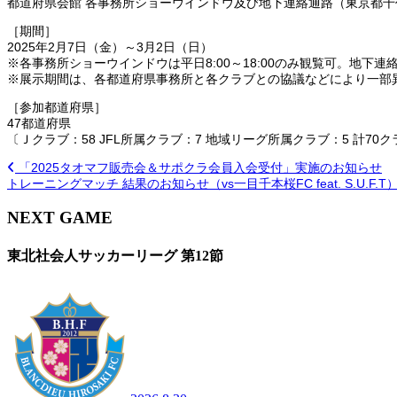
都道府県会館 各事務所ショーウインドウ及び地下連絡通路（東京都千
［期間］
2025年2月7日（金）～3月2日（日）
※各事務所ショーウインドウは平日8:00～18:00のみ観覧可。地下
※展示期間は、各都道府県事務所と各クラブとの協議などにより一部
［参加都道府県］
47都道府県
〔Ｊクラブ：58 JFL所属クラブ：7 地域リーグ所属クラブ：5 計70
「2025タオマフ販売会＆サポクラ会員入会受付」実施のお知らせ
トレーニングマッチ 結果のお知らせ（vs一目千本桜FC feat. S.U.F.T
NEXT GAME
東北社会人サッカーリーグ 第12節