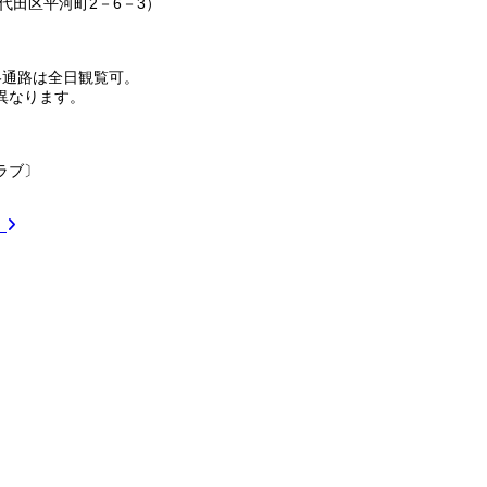
代田区平河町2－6－3）
連絡通路は全日観覧可。
異なります。
クラブ〕
）