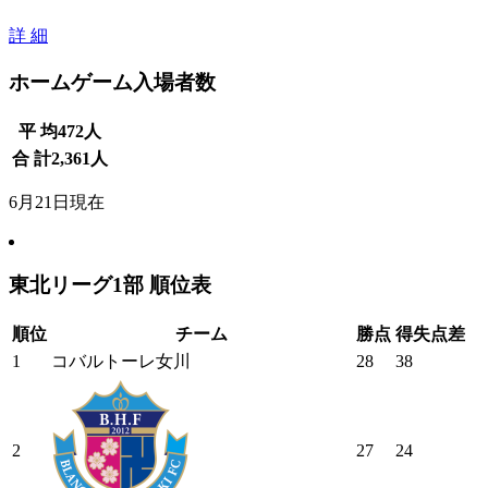
詳 細
ホームゲーム入場者数
平 均
472
人
合 計
2,361
人
6月21日現在
東北リーグ1部 順位表
順位
チーム
勝点
得失点差
1
コバルトーレ女川
28
38
2
27
24