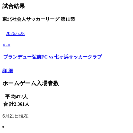
試合結果
東北社会人サッカーリーグ 第11節
2026.6.28
6
-
0
ブランデュー弘前FC vs 七ヶ浜サッカークラブ
詳 細
ホームゲーム入場者数
平 均
472
人
合 計
2,361
人
6月21日現在