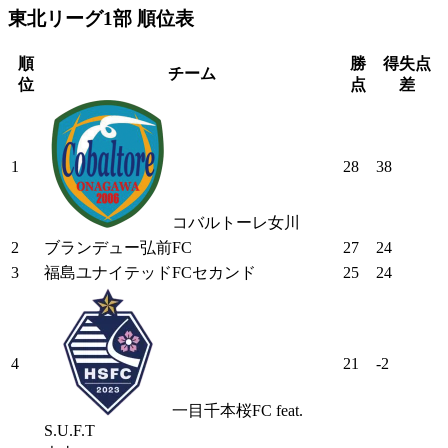
東北リーグ1部 順位表
順
勝
得失点
チーム
位
点
差
1
28
38
コバルトーレ女川
2
ブランデュー弘前FC
27
24
3
福島ユナイテッドFCセカンド
25
24
4
21
-2
一目千本桜FC feat.
S.U.F.T