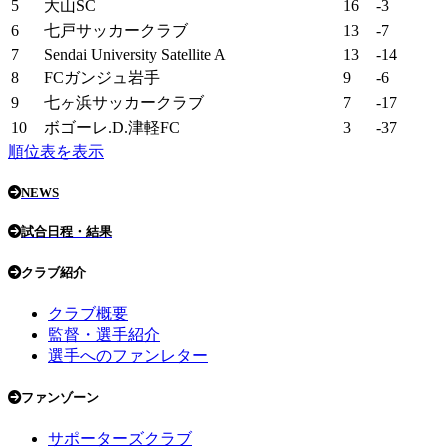
5
大山SC
16
-3
6
七戸サッカークラブ
13
-7
7
Sendai University Satellite A
13
-14
8
FCガンジュ岩手
9
-6
9
七ヶ浜サッカークラブ
7
-17
10
ボゴーレ.D.津軽FC
3
-37
順位表を表示
NEWS
試合日程・結果
クラブ紹介
クラブ概要
監督・選手紹介
選手へのファンレター
ファンゾーン
サポーターズクラブ