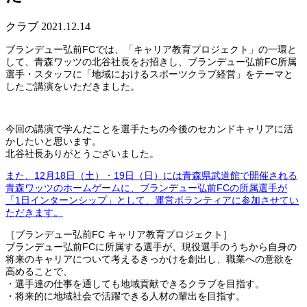
クラブ
2021.12.14
ブランデュー弘前FCでは、「キャリア教育プロジェクト」の一環と
して、青森ワッツの北谷社長をお招きし、ブランデュー弘前FC所属
選手・スタッフに「地域におけるスポーツクラブ経営」をテーマと
したご講演をいただきました。
今回の講演で学んだことを選手たちの今後のセカンドキャリアに活
かしたいと思います。
北谷社長ありがとうございました。
また、12月18日（土）・19日（日）には青森県武道館で開催される
青森ワッツのホームゲームに、ブランデュー弘前FCの所属選手が
「1日インターンシップ」として、運営ボランティアに参加させてい
ただきます。
［ブランデュー弘前FC キャリア教育プロジェクト］
ブランデュー弘前FCに所属する選手が、現役選手のうちから自身の
将来のキャリアについて考えるきっかけを創出し、職業への意欲を
高めることで、
・選手達の仕事を通しても地域貢献できるクラブを目指す。
・将来的に地域社会で活躍できる人材の輩出を目指す。