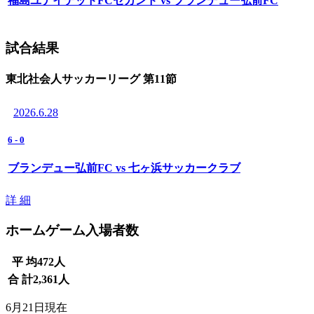
福島ユナイテッドFCセカンド vs ブランデュー弘前FC
試合結果
東北社会人サッカーリーグ 第11節
2026.6.28
6
-
0
ブランデュー弘前FC vs 七ヶ浜サッカークラブ
詳 細
ホームゲーム入場者数
平 均
472
人
合 計
2,361
人
6月21日現在