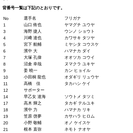
背番号一覧は下記のとおりです。
選手名
フリガナ
No
山口 侑也
ヤマグチ ユウヤ
1
海野 捷人
ウンノ ショウト
3
川﨑 達也
カワサキ タツヤ
4
宮下 航輔
ミヤシタ コウスケ
5
濱中 大
ハマナカ ダイ
6
大塚 孔偉
オオツカ コウイ
7
沼倉 幸哉
ヌマクラ ユキヤ
8
姜 曉一
カン ヒョイル
9
小田桐 龍也
オダギリ リュウヤ
10
高橋 佳
タカハシ ケイ
11
サポーター
12
早乙女 達海
ソウトメ タツミ
14
高木 輝之
タカギ テルユキ
17
濱中 力
ハマナカ リキ
18
笠原 啓夢
カサハラ ヒロム
19
小野 敬輔
オノ ケイスケ
20
根本 直弥
ネモト ナオヤ
21