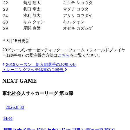
菊池 翔太
キクチ ショウタ
22
眞口 幸太
マグチ コウタ
23
浅利 航大
アサリ コウダイ
24
キム クォン
キム クォン
28
尾関 良繁
オゼキ カズシゲ
29
＊3月15日更新
2019シーズンオーセンティックユニフォーム（フィールドプレイヤ
ー1st/半袖）の受注販売方法は
こちら
をご覧ください。
2019シーズン 新入団選手のお知らせ
トレーニングマッチ結果のご報告
NEXT GAME
東北社会人サッカーリーグ 第12節
2026.8.30
14:00