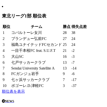
東北リーグ1部 順位表
順位
チーム
勝点
得失点差
1
コバルトーレ女川
28
38
2
ブランデュー弘前FC
27
24
3
福島ユナイテッドFCセカンド
25
24
4
一目千本桜FC feat. S.U.F.T
21
-2
5
大山SC
16
-3
6
七戸サッカークラブ
13
-7
7
Sendai University Satellite A
13
-14
8
FCガンジュ岩手
9
-6
9
七ヶ浜サッカークラブ
7
-17
10
ボゴーレ.D.津軽FC
3
-37
順位表を表示
NEWS