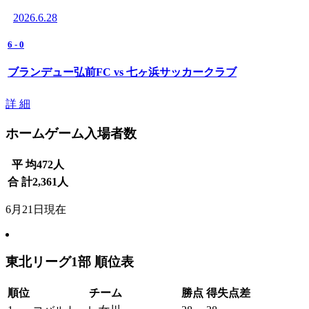
2026.6.28
6
-
0
ブランデュー弘前FC vs 七ヶ浜サッカークラブ
詳 細
ホームゲーム入場者数
平 均
472
人
合 計
2,361
人
6月21日現在
東北リーグ1部 順位表
順位
チーム
勝点
得失点差