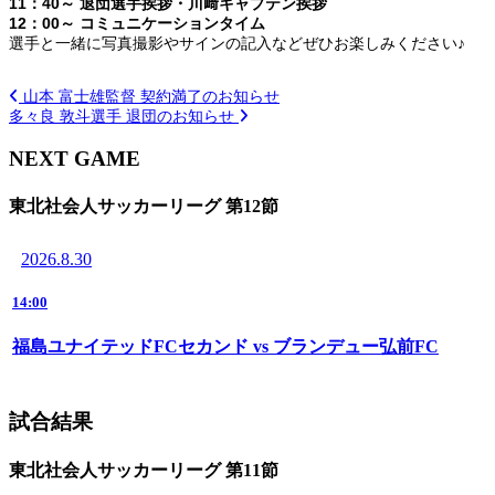
11：40～ 退団選手挨拶・川﨑キャプテン挨拶
12：00～
コミュニケーションタイム
選手と一緒に写真撮影やサインの記入などぜひお楽しみください♪
山本 富士雄監督 契約満了のお知らせ
多々良 敦斗選手 退団のお知らせ
NEXT GAME
東北社会人サッカーリーグ 第12節
2026.8.30
14:00
福島ユナイテッドFCセカンド vs ブランデュー弘前FC
試合結果
東北社会人サッカーリーグ 第11節