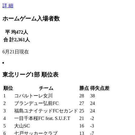
詳 細
ホームゲーム入場者数
平 均
472
人
合 計
2,361
人
6月21日現在
東北リーグ1部 順位表
順位
チーム
勝点
得失点差
1
コバルトーレ女川
28
38
2
ブランデュー弘前FC
27
24
3
福島ユナイテッドFCセカンド
25
24
4
一目千本桜FC feat. S.U.F.T
21
-2
5
大山SC
16
-3
6
七戸サッカークラブ
13
-7