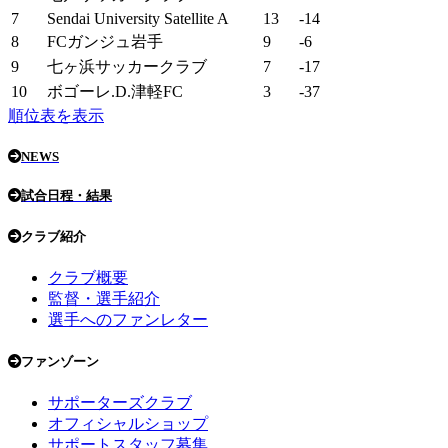
7
Sendai University Satellite A
13
-14
8
FCガンジュ岩手
9
-6
9
七ヶ浜サッカークラブ
7
-17
10
ボゴーレ.D.津軽FC
3
-37
順位表を表示
NEWS
試合日程・結果
クラブ紹介
クラブ概要
監督・選手紹介
選手へのファンレター
ファンゾーン
サポーターズクラブ
オフィシャルショップ
サポートスタッフ募集