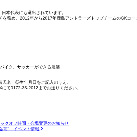
躍。日本代表にも選出されています。
ーチを務め、2012年から2017年鹿島アントラーズトップチームのGKコ
スパイク、サッカーができる服装
者氏名 ⑤生年月日をご記入のうえ、
て0172-35-2012までお送りください。
 キックオフ時間・会場変更のお知らせ
ーム弘前” イベント情報