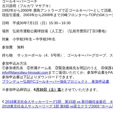
ゴールキーパーコーチ
古川昌明（フルカワ マサアキ）
1992年から2000年 鹿島アントラーズで正ゴールキーパーとして活
現役引退後、2003年から2008年まで川崎フロンターレTOPのGKコ
日時 平成30年7月1日（日）15:30～16:30
場所 弘前市運動公園球技場（人工芝）（弘前市豊田2丁目3番地）
対象 小学校3年生～中学校3年生
参加費 無料
持ち物 サッカーボール（4、5号球）、ゴールキーパーグローブ、
参加申込み方法
①参加者氏名 ②所属チーム名 ③緊急連絡先を明記のうえ ④保護
info@blancdieu-hirosaki.com
までご返信いただくか、参加申込書をFAXに
参加申込書は下記よりダウンロードできます。
ブランデュー弘前FCゴールキーパー強化プロジェクト 参加申込書
※参加申込締切は、
6
月30日（土）迄
とさせていただきます。
2018東北社会人サッカーリーグ1部 第15節 vs 新日鐵住金釜石
2018東北社会人サッカーリーグ 1部 第9節 vs富士クラブ2003 “ホ