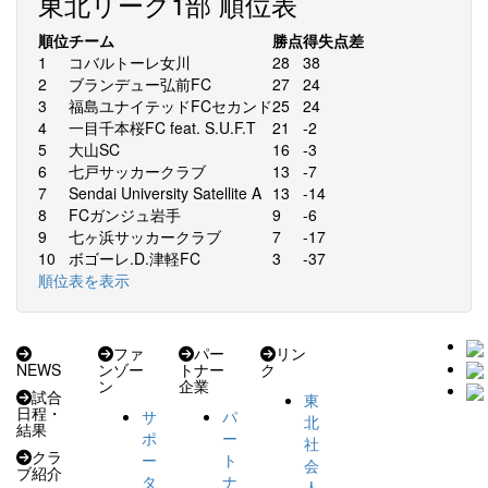
東北リーグ1部 順位表
順位
チーム
勝点
得失点差
1
コバルトーレ女川
28
38
2
ブランデュー弘前FC
27
24
3
福島ユナイテッドFCセカンド
25
24
4
一目千本桜FC feat. S.U.F.T
21
-2
5
大山SC
16
-3
6
七戸サッカークラブ
13
-7
7
Sendai University Satellite A
13
-14
8
FCガンジュ岩手
9
-6
9
七ヶ浜サッカークラブ
7
-17
10
ボゴーレ.D.津軽FC
3
-37
順位表を表示
ファ
パー
リン
NEWS
ンゾー
トナー
ク
ン
企業
試合
東
日程・
サ
パ
北
結果
ポ
ー
社
クラ
ー
ト
会
ブ紹介
タ
ナ
人