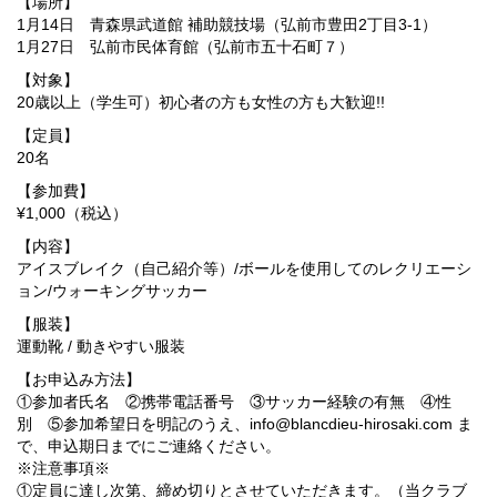
【場所】
1月14日 青森県武道館 補助競技場（弘前市豊田2丁目3‐1）
1月27日 弘前市民体育館（弘前市五十石町７）
【対象】
20歳以上（学生可）初心者の方も女性の方も大歓迎!!
【定員】
20名
【参加費】
¥1,000（税込）
【内容】
アイスブレイク（自己紹介等）/ボールを使用してのレクリエーシ
ョン/ウォーキングサッカー
【服装】
運動靴 / 動きやすい服装
【お申込み方法】
①参加者氏名 ②携帯電話番号 ③サッカー経験の有無 ④性
別 ⑤参加希望日を明記のうえ、info@blancdieu-hirosaki.com ま
で、申込期日までにご連絡ください。
※注意事項※
①定員に達し次第、締め切りとさせていただきます。（当クラブ