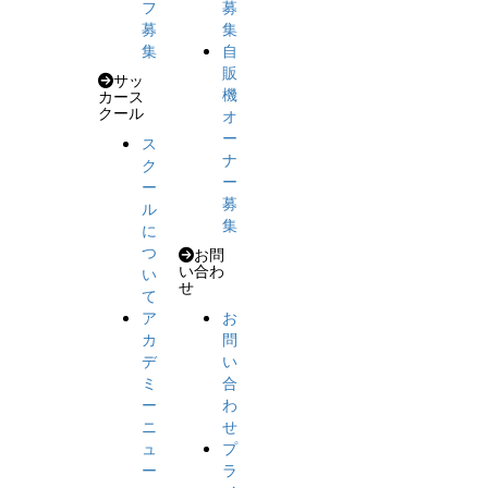
フ
募
募
集
集
自
販
サッ
機
カース
クール
オ
ー
ス
ナ
ク
ー
ー
募
ル
集
に
つ
お問
い合わ
い
せ
て
ア
お
カ
問
デ
い
ミ
合
ー
わ
ニ
せ
ュ
プ
ー
ラ