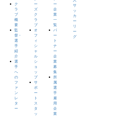
ク
ー
ー
サ
ラ
ズ
企
ッ
ブ
ク
業
カ
概
ラ
一
ー
要
ブ
覧
リ
監
オ
パ
ー
督・
フ
ー
グ
選
ィ
ト
手
シ
ナ
紹
ャ
ー
介
ル
企
選
シ
業
手
ョ
募
へ
ッ
集
の
プ
所
フ
サ
属
ァ
ポ
選
ン
ー
手
レ
ト
雇
タ
ス
用
ー
タ
企
ッ
業