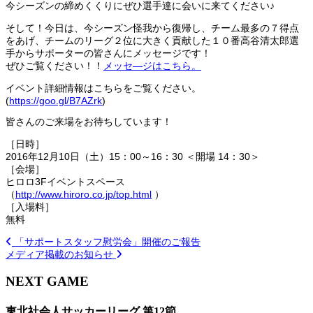
今シーズンの締めくくりにぜひ選手達に会いに来てください♪
そして！今日は、今シーズン怪我から復帰し、チーム最多の７得点
をあげ、チームのリーグ２位に大きく貢献した１０番高谷清太郎選
手からサポーターの皆さんにメッセージです！
ぜひご覧ください！！
メッセ―ジはこちら。
イベント詳細情報はこちらをご覧ください。
(
https://goo.gl/B7AZrk
)
皆さんのご来場をお待ちしています！
［日時］
2016年12月10日（土）15：00～16：30 ＜開場 14：30＞
［会場］
ヒロロ3Fイベントスペース
（
http://www.hiroro.co.jp/top.html
）
［入場料］
無料
「サポートスタッフ慰労会」開催のご報告
メディア掲載のお知らせ
NEXT GAME
東北社会人サッカーリーグ 第12節