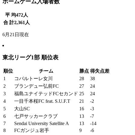
ホームゲーム入場者数
平 均
472
人
合 計
2,361
人
6月21日現在
東北リーグ1部 順位表
順位
チーム
勝点
得失点差
1
コバルトーレ女川
28
38
2
ブランデュー弘前FC
27
24
3
福島ユナイテッドFCセカンド
25
24
4
一目千本桜FC feat. S.U.F.T
21
-2
5
大山SC
16
-3
6
七戸サッカークラブ
13
-7
7
Sendai University Satellite A
13
-14
8
FCガンジュ岩手
9
-6