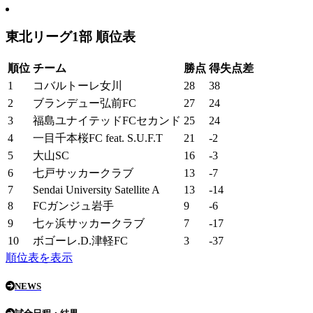
東北リーグ1部 順位表
順位
チーム
勝点
得失点差
1
コバルトーレ女川
28
38
2
ブランデュー弘前FC
27
24
3
福島ユナイテッドFCセカンド
25
24
4
一目千本桜FC feat. S.U.F.T
21
-2
5
大山SC
16
-3
6
七戸サッカークラブ
13
-7
7
Sendai University Satellite A
13
-14
8
FCガンジュ岩手
9
-6
9
七ヶ浜サッカークラブ
7
-17
10
ボゴーレ.D.津軽FC
3
-37
順位表を表示
NEWS