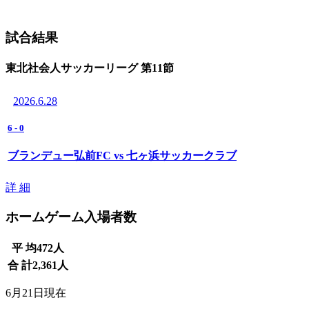
試合結果
東北社会人サッカーリーグ 第11節
2026.6.28
6
-
0
ブランデュー弘前FC vs 七ヶ浜サッカークラブ
詳 細
ホームゲーム入場者数
平 均
472
人
合 計
2,361
人
6月21日現在