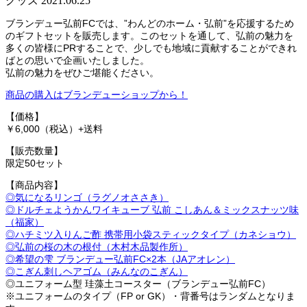
グッズ
2021.06.25
ブランデュー弘前FCでは、”わんどのホーム・弘前”を応援するため
のギフトセットを販売します。このセットを通して、弘前の魅力を
多くの皆様にPRすることで、少しでも地域に貢献することができれ
ばとの思いで企画いたしました。
弘前の魅力をぜひご堪能ください。
商品の購入はブランデューショップから！
【価格】
￥6,000（税込）+送料
【販売数量】
限定50セット
【商品内容】
◎気になるリンゴ（ラグノオささき）
◎ドルチェようかんワイキューブ 弘前 こしあん＆ミックスナッツ味
（福家）
◎ハチミツ入りんご酢 携帯用小袋スティックタイプ（カネショウ）
◎弘前の桜の木の根付（木村木品製作所）
◎希望の雫 ブランデュー弘前FC×2本（JAアオレン）
◎こぎん刺しヘアゴム（みんなのこぎん）
◎ユニフォーム型 珪藻土コースター（ブランデュー弘前FC）
※ユニフォームのタイプ（FP or GK）・背番号はランダムとなりま