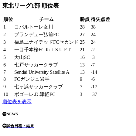
東北リーグ1部 順位表
順位
チーム
勝点
得失点差
1
コバルトーレ女川
28
38
2
ブランデュー弘前FC
27
24
3
福島ユナイテッドFCセカンド
25
24
4
一目千本桜FC feat. S.U.F.T
21
-2
5
大山SC
16
-3
6
七戸サッカークラブ
13
-7
7
Sendai University Satellite A
13
-14
8
FCガンジュ岩手
9
-6
9
七ヶ浜サッカークラブ
7
-17
10
ボゴーレ.D.津軽FC
3
-37
順位表を表示
NEWS
試合日程・結果