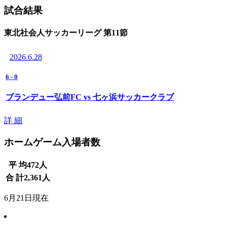
試合結果
東北社会人サッカーリーグ 第11節
2026.6.28
6
-
0
ブランデュー弘前FC vs 七ヶ浜サッカークラブ
詳 細
ホームゲーム入場者数
平 均
472
人
合 計
2,361
人
6月21日現在