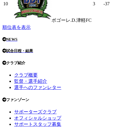
10
3
-37
ボゴーレ.D.津軽FC
順位表を表示
NEWS
試合日程・結果
クラブ紹介
クラブ概要
監督・選手紹介
選手へのファンレター
ファンゾーン
サポーターズクラブ
オフィシャルショップ
サポートスタッフ募集