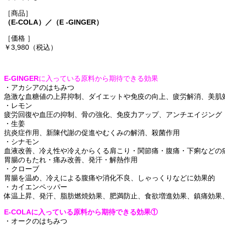
［商品］
（E-COLA）／（E -GINGER）
［価格 ］
￥3,980（税込）
E-GINGER
に入っている原料から期待できる効果
・
アカシア
の
はちみつ
急激
な
血糖値
の
上昇
抑制、
ダイエット
や
免疫
の
向上、疲労解消
、美肌
・
レモン
疲労回復
や
血圧
の
抑制
、
骨
の
強化
、
免疫力
アップ
、
アンチエイジング
・
生姜
抗炎症作用
、
新陳代謝
の
促進
やむくみの
解消
、
殺菌作用
・
シナモン
血液改善
、
冷
え
性
や
冷
えからくる
肩
こり
・
関節痛
・
腹痛
・
下痢
などの
胃腸
のもたれ
・
痛
み
改善
、
発汗
・
解熱作用
・
クローブ
胃腸
を
温
め
、
冷
えによる
腹痛
や
消化不良
、
しゃっくりなどに
効果的
・
カイエンペッパー
体温上昇
、
発汗
、
脂肪燃焼効果
、
肥満防止
、
食欲増進効果
、
鎮痛効果
E-COLA
に入っている原料から期待できる効果①
・
オークのはちみつ