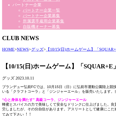
パートナー企業
パートナー企業一覧
パートナー企業募集
所属選手雇用企業募集
自販機オーナー募集
CLUB NEWS
HOME
>
NEWS
>
グッズ
>
【10/15(日)ホームゲーム】「SQ
【10/15(日)ホームゲーム】「SQUA
グッズ
2023.10.11
ブランデュー弘前FCでは、10月15日（日）に弘前市運動公園陸上競
いる「クラフトコーラ」と「ジンジャーエール」を販売いたします。
“心と身体を満たす” 高級コーラ、ジンジャーエール
蜂蜜とスパイスの力で美味しくて安全なドリンクに仕上げました。良
労しましたが、その分自信があります。アスリートとして健康にこだ
てみて下さい︕︕