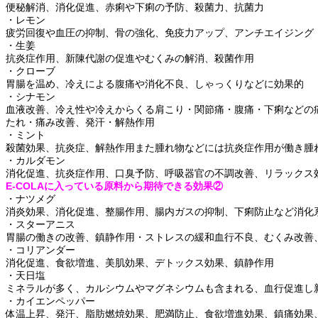
便秘解消、消化促進、赤痢や下痢の予防、殺菌力、抗菌力
・レモン
疲労回復や血圧の抑制、骨の強化、免疫力アップ、アンチエイジング
・生姜
抗炎症作用、新陳代謝の促進やむくみの解消、殺菌作用
・クローブ
胃腸を温め、冷えによる腹痛や消化不良、しゃっくりなどに効果的
・シナモン
血液改善、冷え性や冷えからくる肩こり・関節痛・腹痛・下痢などの
たれ・痛み改善、発汗・解熱作用
・ミント
殺菌効果、抗炎症、解熱作用また腫れ物などには抗炎症作用が働き腫
・カルダモン
消化促進、抗炎症作用、口臭予防、呼吸器官の不調改善、リラックス
E-COLAに入っている原料から期待できる効果②
・
ナツメグ
消炎効果
、
消化促進
、
整腸作用
、
腸内ガスの抑制
、
下痢防止など消化
・
スターアニス
胃腸の働きの改善
、
鎮静作用
・
ストレスの緩和血行不良
、
むくみ改善
・
コリアンダー
消化促進
、
食欲増進
、
美肌効果
、
デトックス効果
、
鎮静作用
・
天日塩
ミネラルが多く
、
カルシウムやマグネシウムも含まれる
、
血行促進し
・
カイエンペッパー
体温上昇
、
発汗
、
脂肪燃焼効果
、
肥満防止
、
食欲増進効果
、
鎮痛効果