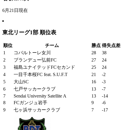
6月21日現在
東北リーグ1部 順位表
順位
チーム
勝点
得失点差
1
コバルトーレ女川
28
38
2
ブランデュー弘前FC
27
24
3
福島ユナイテッドFCセカンド
25
24
4
一目千本桜FC feat. S.U.F.T
21
-2
5
大山SC
16
-3
6
七戸サッカークラブ
13
-7
7
Sendai University Satellite A
13
-14
8
FCガンジュ岩手
9
-6
9
七ヶ浜サッカークラブ
7
-17