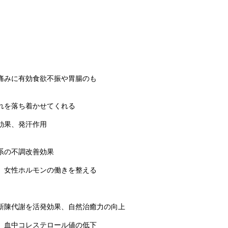
痛みに有効食欲不振や胃腸のも
れを落ち着かせてくれる
効果、
発汗作用
系の不調改善効果
、
女性ホルモンの働きを整える
新陳代謝を活発効果
、
自然治癒力
の向上
、
血中コレステロール値の低下