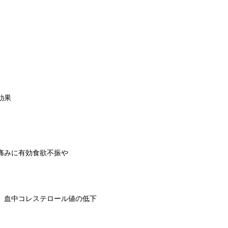
効果
痛
みに
有効食欲不振
や
、
血中
コレステロール
値
の
低下