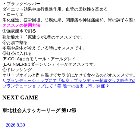
・
ブラックペッパー
ダイエット効果や血行促進作用
、
血管の柔軟性を高める
・
ローリエ
消化促進
、
疲労回復
、
防腐効果
、
関節痛や神経痛
緩和
、
胃の調子を整
オススメの使用方法
①強炭酸水で割る
強炭酸水７︓原液３が1番のオススメです。
②お湯で割る
冬場や身体が冷えている時にオススメです。
③紅茶に入れる
(E-COLA)はカモミール・アールグレイ
(E-GINGER)はダージリンティーがオススメです。
④ドレッシング
オリーブオイルと酢を混ぜて
サラダにかけて食べるのがオススメです
ブランデューショップにて「弘商」ブランデュー刺繍グッズ販売の
ブランデューショップにて「姜 曉一の掘出し市」開催
NEXT GAME
東北社会人サッカーリーグ 第12節
2026.8.30