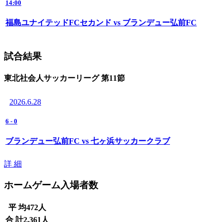
14:00
福島ユナイテッドFCセカンド vs ブランデュー弘前FC
試合結果
東北社会人サッカーリーグ 第11節
2026.6.28
6
-
0
ブランデュー弘前FC vs 七ヶ浜サッカークラブ
詳 細
ホームゲーム入場者数
平 均
472
人
合 計
2,361
人