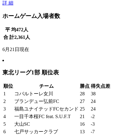
詳 細
ホームゲーム入場者数
平 均
472
人
合 計
2,361
人
6月21日現在
東北リーグ1部 順位表
順位
チーム
勝点
得失点差
1
コバルトーレ女川
28
38
2
ブランデュー弘前FC
27
24
3
福島ユナイテッドFCセカンド
25
24
4
一目千本桜FC feat. S.U.F.T
21
-2
5
大山SC
16
-3
6
七戸サッカークラブ
13
-7