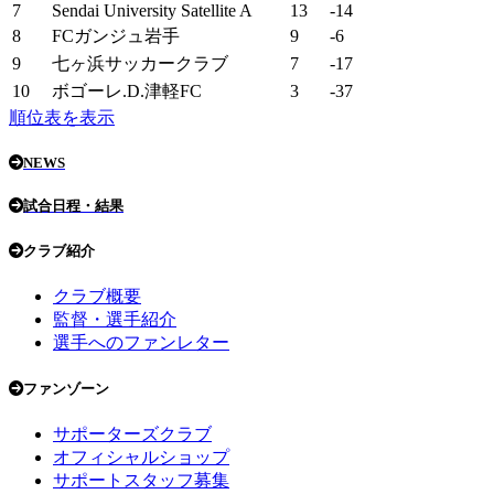
7
Sendai University Satellite A
13
-14
8
FCガンジュ岩手
9
-6
9
七ヶ浜サッカークラブ
7
-17
10
ボゴーレ.D.津軽FC
3
-37
順位表を表示
NEWS
試合日程・結果
クラブ紹介
クラブ概要
監督・選手紹介
選手へのファンレター
ファンゾーン
サポーターズクラブ
オフィシャルショップ
サポートスタッフ募集