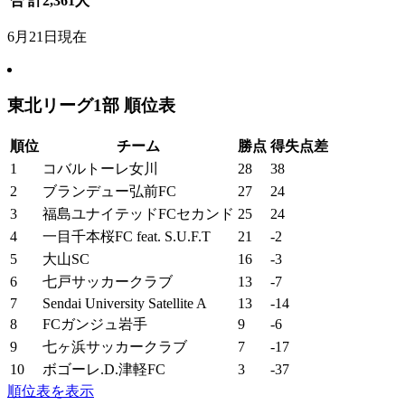
合 計
2,361
人
6月21日現在
東北リーグ1部 順位表
順位
チーム
勝点
得失点差
1
コバルトーレ女川
28
38
2
ブランデュー弘前FC
27
24
3
福島ユナイテッドFCセカンド
25
24
4
一目千本桜FC feat. S.U.F.T
21
-2
5
大山SC
16
-3
6
七戸サッカークラブ
13
-7
7
Sendai University Satellite A
13
-14
8
FCガンジュ岩手
9
-6
9
七ヶ浜サッカークラブ
7
-17
10
ボゴーレ.D.津軽FC
3
-37
順位表を表示