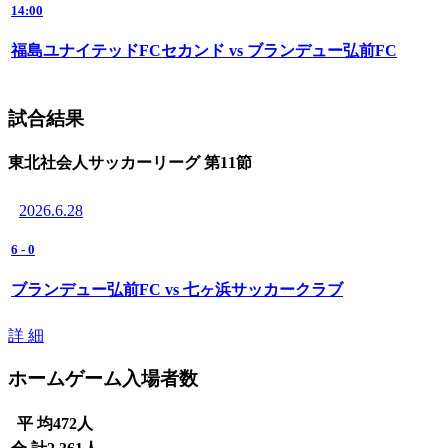
14:00
福島ユナイテッドFCセカンド vs ブランデュー弘前FC
試合結果
東北社会人サッカーリーグ 第11節
2026.6.28
6
-
0
ブランデュー弘前FC vs 七ヶ浜サッカークラブ
詳 細
ホームゲーム入場者数
平 均
472
人