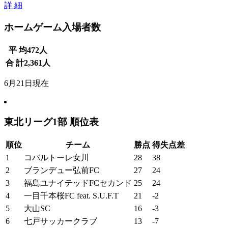
詳 細
ホームゲーム入場者数
平 均
472
人
合 計
2,361
人
6月21日現在
東北リーグ1部 順位表
順位
チーム
勝点
得失点差
1
コバルトーレ女川
28
38
2
ブランデュー弘前FC
27
24
3
福島ユナイテッドFCセカンド
25
24
4
一目千本桜FC feat. S.U.F.T
21
-2
5
大山SC
16
-3
6
七戸サッカークラブ
13
-7