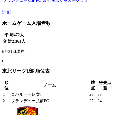
ブランデュー弘前FC vs 七ヶ浜サッカークラブ
詳 細
ホームゲーム入場者数
平 均
472
人
合 計
2,361
人
6月21日現在
東北リーグ1部 順位表
順
勝
得失点
チーム
位
点
差
1
コバルトーレ女川
28
38
2
ブランデュー弘前FC
27
24