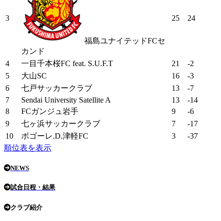
3
25
24
福島ユナイテッドFCセ
カンド
4
一目千本桜FC feat. S.U.F.T
21
-2
5
大山SC
16
-3
6
七戸サッカークラブ
13
-7
7
Sendai University Satellite A
13
-14
8
FCガンジュ岩手
9
-6
9
七ヶ浜サッカークラブ
7
-17
10
ボゴーレ.D.津軽FC
3
-37
順位表を表示
NEWS
試合日程・結果
クラブ紹介