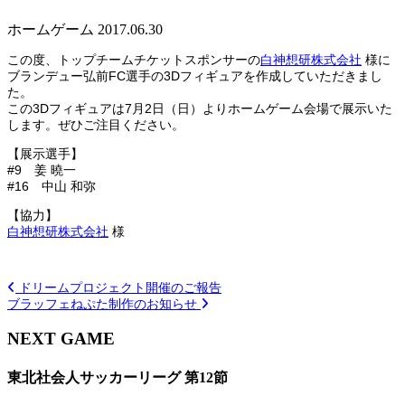
ホームゲーム
2017.06.30
この度、トップチームチケットスポンサーの
白神想研株式会社
様に
ブランデュー弘前FC選手の3Dフィギュアを作成していただきまし
た。
この3Dフィギュアは7月2日（日）よりホームゲーム会場で展示いた
します。ぜひご注目ください。
【展示選手】
#9 姜 曉一
#16 中山 和弥
【協力】
白神想研株式会社
様
ドリームプロジェクト開催のご報告
ブラッフェねぷた制作のお知らせ
NEXT GAME
東北社会人サッカーリーグ 第12節