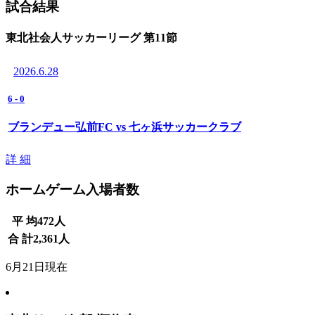
試合結果
東北社会人サッカーリーグ 第11節
2026.6.28
6
-
0
ブランデュー弘前FC vs 七ヶ浜サッカークラブ
詳 細
ホームゲーム入場者数
平 均
472
人
合 計
2,361
人
6月21日現在