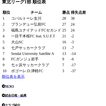
東北リーグ1部 順位表
順位
チーム
勝点
得失点差
1
コバルトーレ女川
28
38
2
ブランデュー弘前FC
27
24
3
福島ユナイテッドFCセカンド
25
24
4
一目千本桜FC feat. S.U.F.T
21
-2
5
大山SC
16
-3
6
七戸サッカークラブ
13
-7
7
Sendai University Satellite A
13
-14
8
FCガンジュ岩手
9
-6
9
七ヶ浜サッカークラブ
7
-17
10
ボゴーレ.D.津軽FC
3
-37
順位表を表示
NEWS
試合日程・結果
クラブ紹介