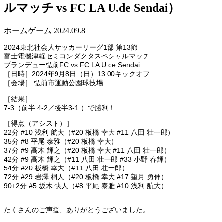
ルマッチ vs FC LA U.de Sendai）
ホームゲーム
2024.09.8
2024東北社会人サッカーリーグ1部 第13節
富士電機津軽セミコンダクタスペシャルマッチ
ブランデュー弘前FC vs FC LA U.de Sendai
［日時］2024年9月8日（日）13:00キックオフ
［会場］ 弘前市運動公園球技場
［結果］
7-3（前半 4-2／後半3-1 ）で勝利！
［得点（アシスト）］
22分 #10 浅利 航大（#20 板橋 幸大 #11 八田 壮一郎）
35分 #8 平尾 泰雅（#20 板橋 幸大）
37分 #9 高木 輝之（#20 板橋 幸大 #11 八田 壮一郎）
42分 #9 高木 輝之（#11 八田 壮一郎 #33 小野 春輝）
54分 #20 板橋 幸大（#11 八田 壮一郎）
72分 #29 岩澤 桐人（#20 板橋 幸大 #17 望月 勇伸）
90+2分 #5 坂木 快人（#8 平尾 泰雅 #10 浅利 航大）
たくさんのご声援、ありがとうございました。