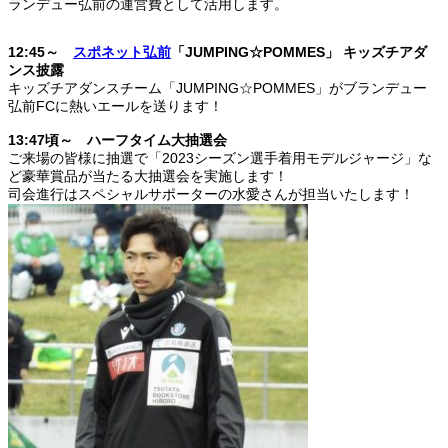
ランデュー弘前の運営費として活用します。
12:45
～
スポネット弘前
「JUMPING☆POMMES」 キッズチアダ
ンス披露
キッズチアダンスチーム「JUMPING☆POMMES」がブランデュー
弘前FCに熱いエールを送ります！
13:47
頃～ ハーフタイム大抽選会
ご来場の皆様に抽選で「2023シーズン選手着用モデルジャージ」な
ど豪華賞品が当たる大抽選会を実施します！
司会進行はスペシャルサポーターの水愛さんが担当いたします！