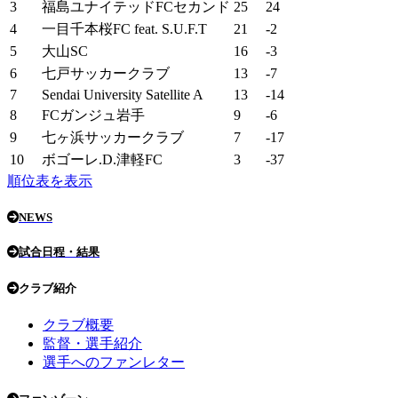
3
福島ユナイテッドFCセカンド
25
24
4
一目千本桜FC feat. S.U.F.T
21
-2
5
大山SC
16
-3
6
七戸サッカークラブ
13
-7
7
Sendai University Satellite A
13
-14
8
FCガンジュ岩手
9
-6
9
七ヶ浜サッカークラブ
7
-17
10
ボゴーレ.D.津軽FC
3
-37
順位表を表示
NEWS
試合日程・結果
クラブ紹介
クラブ概要
監督・選手紹介
選手へのファンレター