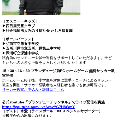
［エスコートキッズ］
▶西目屋児童クラブ
▶社会福祉法人みのり福祉会 たしろ保育園
［ボールパーソン］
▶弘前市立第五中学校
▶五所川原市立五所川原第三中学校
▶
深浦町立深浦中学校
試合前のセレモニーや試合運営をサポートしていただきます。子ど
もたちへの大きな声援をよろしくお願いいたします！
15：30～16：30 ブランデュー弘前FC ホームゲーム 無料サッカー教
室開催
ホームゲーム終了後、小学生を対象に選手・コーチによるサッカー
教室を開催！サッカー経験者も未経験者も誰でも参加可能です。
サッカー教室お申込み・詳細はこちら
公式Youtube「ブランデューチャンネル」でライブ配信を実施
https://youtube.com/live/wcvYG7H8WmY
［ゲスト］水愛（ライスボール・#3 スペシャルサポーター）
※後半からの出演になります。