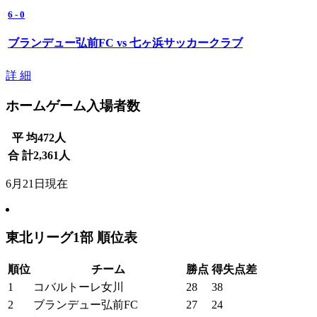
6
-
0
ブランデュー弘前FC vs 七ヶ浜サッカークラブ
詳 細
ホームゲーム入場者数
平 均
472
人
合 計
2,361
人
6月21日現在
東北リーグ1部 順位表
順位
チーム
勝点
得失点差
1
コバルトーレ女川
28
38
2
ブランデュー弘前FC
27
24