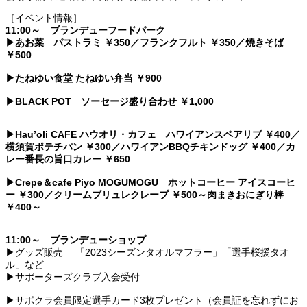
［イベント情報］
11:00
～ ブランデューフードパーク
▶あお菜 パストラミ ￥350／フランクフルト ￥350／焼きそば
￥500
▶たねゆい食堂 たねゆい弁当 ￥900
▶BLACK POT ソーセージ盛り合わせ ￥1,000
▶Hau’oli CAFE ハウオリ・カフェ ハワイアンスペアリブ ￥400／
横須賀ポテチパン ￥300／ハワイアンBBQチキンドッグ ￥400／カ
レー番長の旨口カレー ￥650
▶Crepe＆cafe Piyo MOGUMOGU ホットコーヒー アイスコーヒ
ー ￥300／クリームブリュレクレープ ￥500～肉まきおにぎり棒
￥400～
11:00～ ブランデューショップ
▶グッズ販売 「2023シーズンタオルマフラー」「選手桜援タオ
ル」など
▶サポーターズクラブ入会受付
▶サポクラ会員限定選手カード3枚プレゼント（会員証を忘れずにお