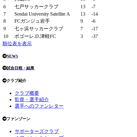
6
七戸サッカークラブ
13
-7
7
Sendai University Satellite A
13
-14
8
FCガンジュ岩手
9
-6
9
七ヶ浜サッカークラブ
7
-17
10
ボゴーレ.D.津軽FC
3
-37
順位表を表示
NEWS
試合日程・結果
クラブ紹介
クラブ概要
監督・選手紹介
選手へのファンレター
ファンゾーン
サポーターズクラブ