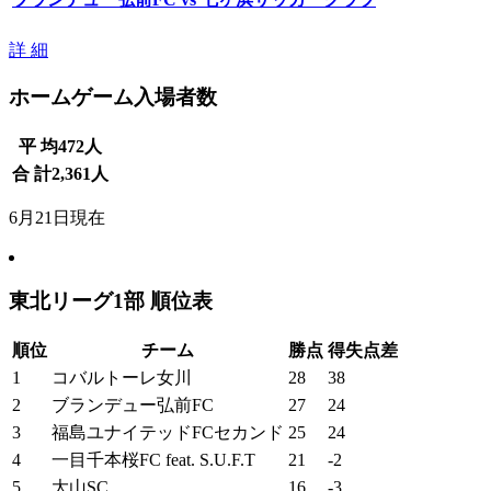
詳 細
ホームゲーム入場者数
平 均
472
人
合 計
2,361
人
6月21日現在
東北リーグ1部 順位表
順位
チーム
勝点
得失点差
1
コバルトーレ女川
28
38
2
ブランデュー弘前FC
27
24
3
福島ユナイテッドFCセカンド
25
24
4
一目千本桜FC feat. S.U.F.T
21
-2
5
大山SC
16
-3