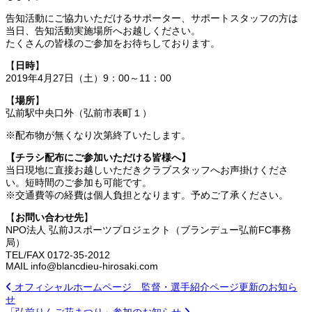
告知活動にご協力いただけるサポーター、サポートスタッフの方は
当日、告知活動実施場所へお越しください。
たくさんの皆様のご参加をお待ちしております。
【
日時
】
2019年4月27日（土）9：00～11：00
【
場所
】
弘前駅中央口外（弘前市表町１）
※配布物が無くなり次第終了いたします。
【チラシ配布にご参加いただける皆様へ】
当日現地に直接お越しいただきクラブスタッフへお声掛けくださ
い。短時間のご参加も可能です。
※交通費等の経費は個人負担となります。予めご了承ください。
【
お問い合わせ先
】
NPO法人 弘前Jスポーツプロジェクト（ブランデュー弘前FC事務
局）
TEL/FAX 0172-35-2012
MAIL info@blancdieu-hirosaki.com
オフィシャルホームページ 監督・選手紹介ページ更新のお知ら
せ
「弘前りんご花まつり」参加のお知らせ