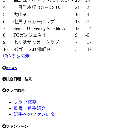
3
福島ユナイテッドFCセカンド
25
24
4
一目千本桜FC feat. S.U.F.T
21
-2
5
大山SC
16
-3
6
七戸サッカークラブ
13
-7
7
Sendai University Satellite A
13
-14
8
FCガンジュ岩手
9
-6
9
七ヶ浜サッカークラブ
7
-17
10
ボゴーレ.D.津軽FC
3
-37
順位表を表示
NEWS
試合日程・結果
クラブ紹介
クラブ概要
監督・選手紹介
選手へのファンレター
ファンゾーン