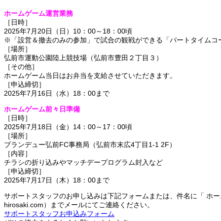
ホームゲーム運営業務
［日時］
2025年7月20日（日）10：00～18：00頃
※「設営＆撤去のみの参加」で試合の観戦ができる「パートタイムコ
［場所］
弘前市運動公園陸上競技場（弘前市豊田２丁目３）
［その他］
ホームゲーム当日はお弁当を支給させていただきます。
［申込締切］
2025年7月16日（水）18：00まで
ホームゲーム前々日準備
［日時］
2025年7月18日（金）14：00～17：00頃
［場所］
ブランデュー弘前FC事務局（弘前市末広4丁目1-1 2F）
［内容］
チラシの折り込みやマッチデープログラム封入など
［申込締切］
2025年7月17日（木）18：00まで
サポートスタッフのお申し込みは下記フォームまたは、件名に「 ホームゲ
hirosaki.com）までメールにてご連絡ください。
サポートスタッフお申込みフォーム