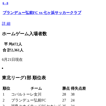
6
-
0
ブランデュー弘前FC vs 七ヶ浜サッカークラブ
詳 細
ホームゲーム入場者数
平 均
472
人
合 計
2,361
人
6月21日現在
東北リーグ1部 順位表
順位
チーム
勝点
得失点差
1
コバルトーレ女川
28
38
2
ブランデュー弘前FC
27
24