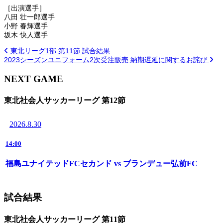
［出演選手］
八田 壮一郎選手
小野 春輝選手
坂木 快人選手
東北リーグ1部 第11節 試合結果
2023シーズンユニフォーム2次受注販売 納期遅延に関するお詫び
NEXT GAME
東北社会人サッカーリーグ 第12節
2026.8.30
14:00
福島ユナイテッドFCセカンド vs ブランデュー弘前FC
試合結果
東北社会人サッカーリーグ 第11節