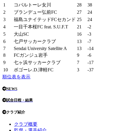
1
コバルトーレ女川
28
38
2
ブランデュー弘前FC
27
24
3
福島ユナイテッドFCセカンド
25
24
4
一目千本桜FC feat. S.U.F.T
21
-2
5
大山SC
16
-3
6
七戸サッカークラブ
13
-7
7
Sendai University Satellite A
13
-14
8
FCガンジュ岩手
9
-6
9
七ヶ浜サッカークラブ
7
-17
10
ボゴーレ.D.津軽FC
3
-37
順位表を表示
NEWS
試合日程・結果
クラブ紹介
クラブ概要
監督・選手紹介