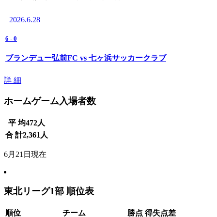
2026.6.28
6
-
0
ブランデュー弘前FC vs 七ヶ浜サッカークラブ
詳 細
ホームゲーム入場者数
平 均
472
人
合 計
2,361
人
6月21日現在
東北リーグ1部 順位表
順位
チーム
勝点
得失点差