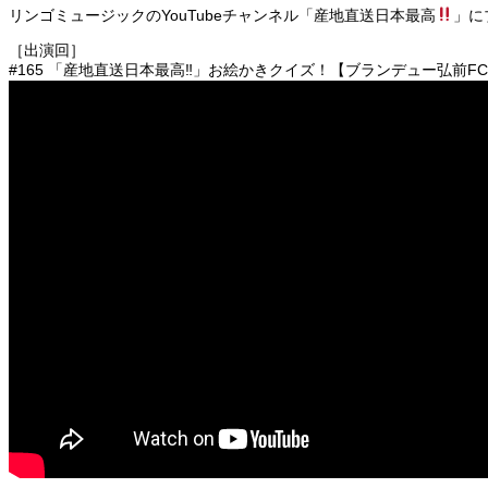
リンゴミュージックのYouTubeチャンネル「産地直送日本最高
」に
［出演回］
#165 「産地直送日本最高‼︎」お絵かきクイズ！【ブランデュー弘前F