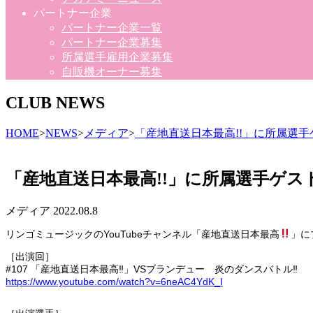
パートナー企業
パートナー企業一覧
パートナー企業募集
所属選手雇用企業募集
自販機オーナー募集
CLUB NEWS
HOME
>
NEWS
>
メディア
>
「産地直送日本最高!!」に所属選
「産地直送日本最高!!」に所属選手ゲス
メディア
2022.08.8
リンゴミュージックのYouTubeチャンネル「産地直送日本最高
」に
［出演回］
#107 「
産地直送日本最高‼︎」VSブランデュー 炎のダンスバトル‼︎
https://www.youtube.com/watch?v=6neAC4YdK_I