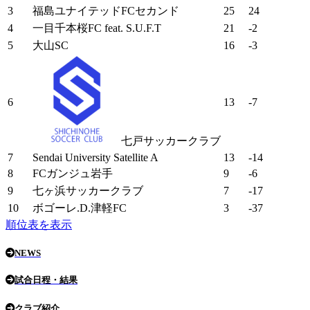
3
福島ユナイテッドFCセカンド
25
24
4
一目千本桜FC feat. S.U.F.T
21
-2
5
大山SC
16
-3
6
13
-7
七戸サッカークラブ
7
Sendai University Satellite A
13
-14
8
FCガンジュ岩手
9
-6
9
七ヶ浜サッカークラブ
7
-17
10
ボゴーレ.D.津軽FC
3
-37
順位表を表示
NEWS
試合日程・結果
クラブ紹介