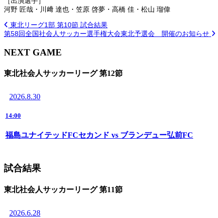
［出演選手］
河野 匠哉・川﨑 達也・笠原 啓夢・高橋 佳・松山 瑠偉
東北リーグ1部 第10節 試合結果
第58回全国社会人サッカー選手権大会東北予選会 開催のお知らせ
NEXT GAME
東北社会人サッカーリーグ 第12節
2026.8.30
14:00
福島ユナイテッドFCセカンド vs ブランデュー弘前FC
試合結果
東北社会人サッカーリーグ 第11節
2026.6.28