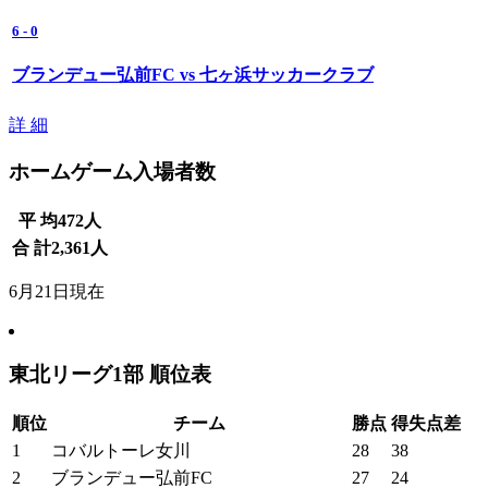
6
-
0
ブランデュー弘前FC vs 七ヶ浜サッカークラブ
詳 細
ホームゲーム入場者数
平 均
472
人
合 計
2,361
人
6月21日現在
東北リーグ1部 順位表
順位
チーム
勝点
得失点差
1
コバルトーレ女川
28
38
2
ブランデュー弘前FC
27
24