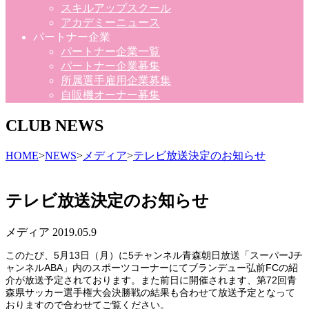
スキルアップスクール
アカデミーニュース
パートナー企業
パートナー企業一覧
パートナー企業募集
所属選手雇用企業募集
自販機オーナー募集
CLUB NEWS
HOME
>
NEWS
>
メディア
>
テレビ放送決定のお知らせ
テレビ放送決定のお知らせ
メディア
2019.05.9
このたび、5月13日（月）に5チャンネル青森朝日放送「スーパーJチ
ャンネルABA」内のスポーツコーナーにてブランデュー弘前FCの紹
介が放送予定されております。また前日に開催されます、第72回青
森県サッカー選手権大会決勝戦の結果も合わせて放送予定となって
おりますので合わせてご覧ください。