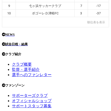
9
七ヶ浜サッカークラブ
7
-17
10
ボゴーレ.D.津軽FC
3
-37
順位表を表示
NEWS
試合日程・結果
クラブ紹介
クラブ概要
監督・選手紹介
選手へのファンレター
ファンゾーン
サポーターズクラブ
オフィシャルショップ
サポートスタッフ募集