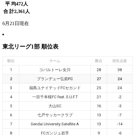
平 均
472
人
合 計
2,361
人
6月21日現在
東北リーグ1部 順位表
順位
チーム
勝点
得失点差
1
コバルトーレ女川
28
38
2
ブランデュー弘前FC
27
24
3
福島ユナイテッドFCセカンド
25
24
4
一目千本桜FC feat. S.U.F.T
21
-2
5
大山SC
16
-3
6
七戸サッカークラブ
13
-7
7
Sendai University Satellite A
13
-14
8
FCガンジュ岩手
9
-6