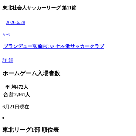
東北社会人サッカーリーグ 第11節
2026.6.28
6
-
0
ブランデュー弘前FC vs 七ヶ浜サッカークラブ
詳 細
ホームゲーム入場者数
平 均
472
人
合 計
2,361
人
6月21日現在
東北リーグ1部 順位表