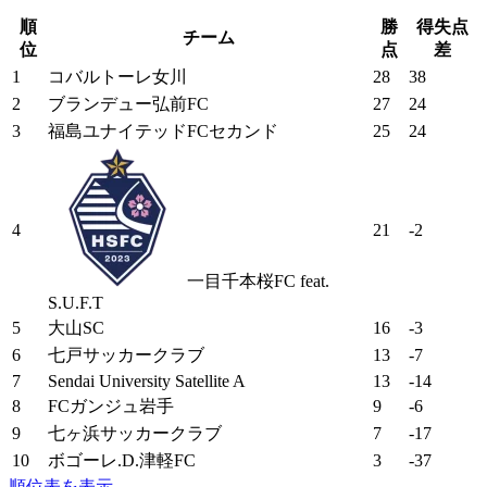
順
勝
得失点
チーム
位
点
差
1
コバルトーレ女川
28
38
2
ブランデュー弘前FC
27
24
3
福島ユナイテッドFCセカンド
25
24
4
21
-2
一目千本桜FC feat.
S.U.F.T
5
大山SC
16
-3
6
七戸サッカークラブ
13
-7
7
Sendai University Satellite A
13
-14
8
FCガンジュ岩手
9
-6
9
七ヶ浜サッカークラブ
7
-17
10
ボゴーレ.D.津軽FC
3
-37
順位表を表示