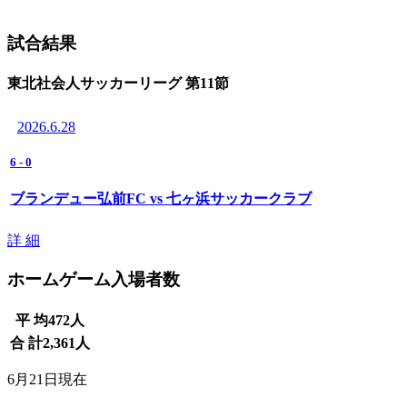
試合結果
東北社会人サッカーリーグ 第11節
2026.6.28
6
-
0
ブランデュー弘前FC vs 七ヶ浜サッカークラブ
詳 細
ホームゲーム入場者数
平 均
472
人
合 計
2,361
人
6月21日現在