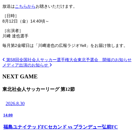
放送は
こちらから
お聴きいただけます。
［日時］
8月12日（金）
14:40
頃～
［出演者］
川﨑 達也選手
毎月第2金曜日は「川﨑達也の広報ラジオYell」をお届け致します。
第58回全国社会人サッカー選手権大会東北予選会 開催のお知らせ
メディア出演のお知らせ
NEXT GAME
東北社会人サッカーリーグ 第12節
2026.8.30
14:00
福島ユナイテッドFCセカンド vs ブランデュー弘前FC