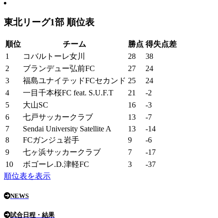
東北リーグ1部 順位表
順位
チーム
勝点
得失点差
1
コバルトーレ女川
28
38
2
ブランデュー弘前FC
27
24
3
福島ユナイテッドFCセカンド
25
24
4
一目千本桜FC feat. S.U.F.T
21
-2
5
大山SC
16
-3
6
七戸サッカークラブ
13
-7
7
Sendai University Satellite A
13
-14
8
FCガンジュ岩手
9
-6
9
七ヶ浜サッカークラブ
7
-17
10
ボゴーレ.D.津軽FC
3
-37
順位表を表示
NEWS
試合日程・結果