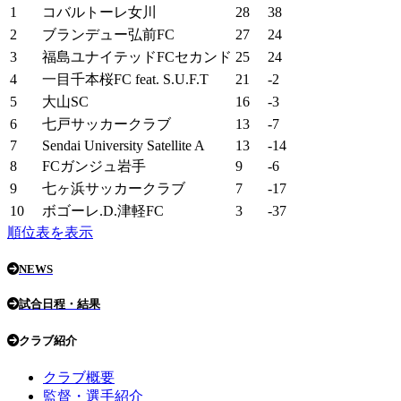
1
コバルトーレ女川
28
38
2
ブランデュー弘前FC
27
24
3
福島ユナイテッドFCセカンド
25
24
4
一目千本桜FC feat. S.U.F.T
21
-2
5
大山SC
16
-3
6
七戸サッカークラブ
13
-7
7
Sendai University Satellite A
13
-14
8
FCガンジュ岩手
9
-6
9
七ヶ浜サッカークラブ
7
-17
10
ボゴーレ.D.津軽FC
3
-37
順位表を表示
NEWS
試合日程・結果
クラブ紹介
クラブ概要
監督・選手紹介