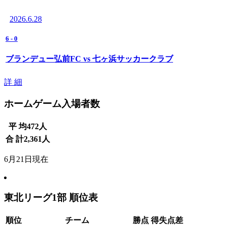
2026.6.28
6
-
0
ブランデュー弘前FC vs 七ヶ浜サッカークラブ
詳 細
ホームゲーム入場者数
平 均
472
人
合 計
2,361
人
6月21日現在
東北リーグ1部 順位表
順位
チーム
勝点
得失点差