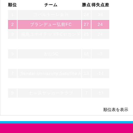
順位
チーム
勝点
得失点差
1
コバルトーレ女川
28
38
2
ブランデュー弘前FC
27
24
3
福島ユナイテッドFCセカンド
25
24
4
一目千本桜FC feat. S.U.F.T
21
-2
5
大山SC
16
-3
6
七戸サッカークラブ
13
-7
7
Sendai University Satellite A
13
-14
8
FCガンジュ岩手
9
-6
9
七ヶ浜サッカークラブ
7
-17
10
ボゴーレ.D.津軽FC
3
-37
順位表を表示