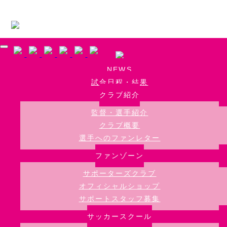
Skip to main content
NEWS
試合日程・結果
クラブ紹介
監督・選手紹介
クラブ概要
選手へのファンレター
ファンゾーン
サポーターズクラブ
オフィシャルショップ
サポートスタッフ募集
サッカースクール