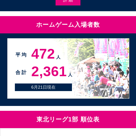
ホームゲーム入場者数
472
平 均
人
2,361
合 計
人
6月21日現在
東北リーグ1部 順位表