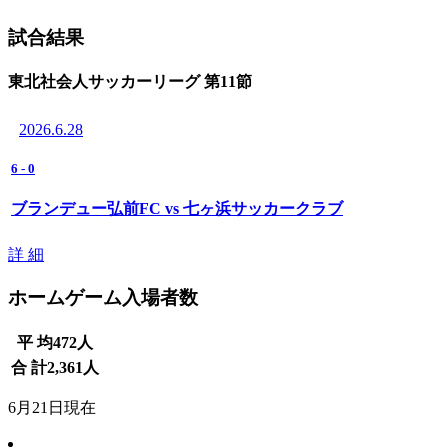
試合結果
東北社会人サッカーリーグ 第11節
2026.6.28
6
-
0
ブランデュー弘前FC vs 七ヶ浜サッカークラブ
詳 細
ホームゲーム入場者数
平 均
472
人
合 計
2,361
人
6月21日現在