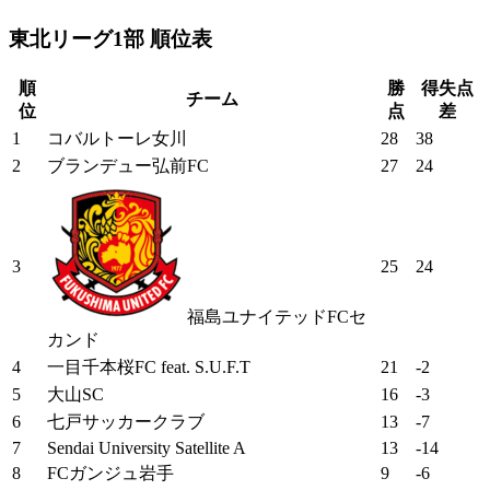
東北リーグ1部 順位表
順
勝
得失点
チーム
位
点
差
1
コバルトーレ女川
28
38
2
ブランデュー弘前FC
27
24
3
25
24
福島ユナイテッドFCセ
カンド
4
一目千本桜FC feat. S.U.F.T
21
-2
5
大山SC
16
-3
6
七戸サッカークラブ
13
-7
7
Sendai University Satellite A
13
-14
8
FCガンジュ岩手
9
-6